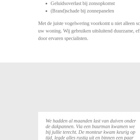
Geluidsoverlast bij zonsopkomst
(Brand)schade bij zonnepanelen
Met de juiste vogelwering voorkomt u niet alleen s
uw woning. Wij gebruiken uitsluitend duurzame, eff
door ervaren specialisten.
We
hadden
al
maanden
last
van
duiven
onder
de
dakpannen.
Via
een
buurman
kwamen
we
bij
jullie
terecht.
De
monteur
kwam
keurig
op
tijd,
legde
alles
rustig
uit
en
binnen
een
paar