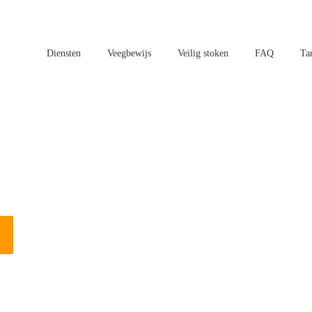
Diensten
Veegbewijs
Veilig stoken
FAQ
Ta
atsen in Bleiswijk?
n vogels