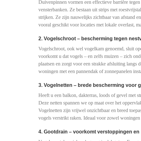
Duivenpinnen vormen een effectieve barrière tegen
vensterbanken. Ze bestaan uit strips met roestvrijs
strijken. Ze zijn nauwelijks zichtbaar van afstand e
vooral geschikt voor locaties met lokale overlast, 
2. Vogelschroot – bescherming tegen nes
Vogelschroot, ook wel vogelkam genoemd, sluit o
voorkomt u dat vogels – en zelfs muizen – zich onde
plaatsen en zorgt voor een strakke afsluiting langs d
woningen met een pannendak of zonnepanelen instal
3. Vogelnetten – brede bescherming voor g
Heeft u een balkon, dakterras, loods of gevel met s
Deze netten spannen we op maat over het oppervlak
Vogelnetten zijn vrijwel onzichtbaar en breed toe
vogels verstrikt raken. Ideaal voor zowel woningen
4. Gootdrain – voorkomt verstoppingen en