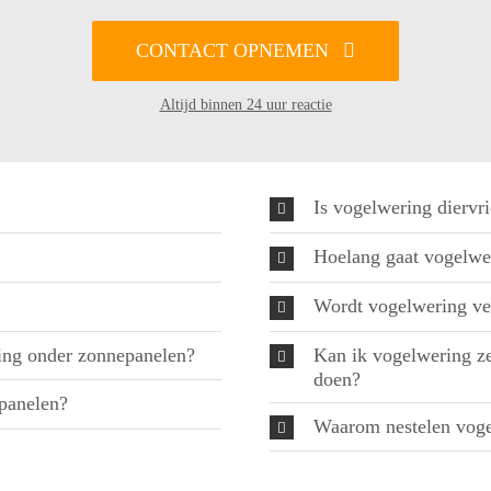
CONTACT OPNEMEN
Altijd binnen 24 uur reactie
Is vogelwering diervri
Hoelang gaat vogelwe
Wordt vogelwering ve
ing onder zonnepanelen?
Kan ik vogelwering zel
doen?
epanelen?
Waarom nestelen voge