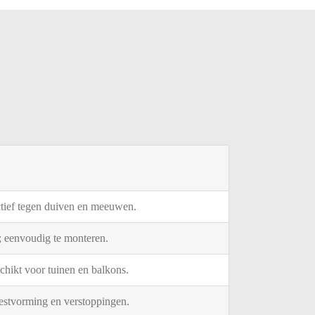
ctief
tegen
duiven
en
meeuwen.
;
eenvoudig
te
monteren.
chikt
voor
tuinen
en
balkons.
estvorming
en
verstoppingen.