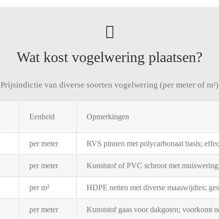
Wat kost vogelwering plaatsen?
Prijsindictie van diverse soorten vogelwering (per meter of m²)
Eenheid
Opmerkingen
per
meter
RVS
pinnen
met
polycarbonaat
basis;
effe
per
meter
Kunststof
of
PVC
schroot
met
muiswering
per
m²
HDPE
netten
met
diverse
maaswijdtes;
ges
per
meter
Kunststof
gaas
voor
dakgoten;
voorkomt
n