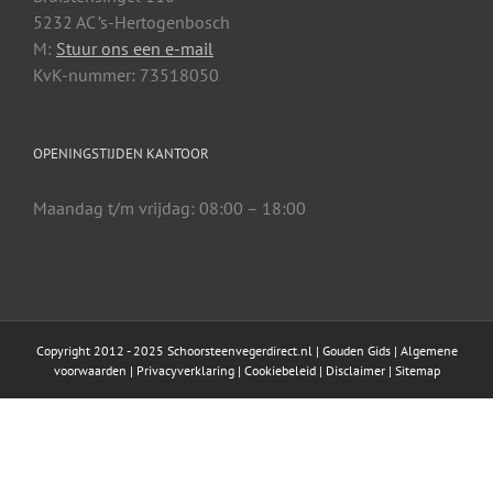
5232 AC ’s-Hertogenbosch
M:
Stuur ons een e-mail
KvK-nummer: 73518050
OPENINGSTIJDEN KANTOOR
Maandag t/m vrijdag: 08:00 – 18:00
Copyright 2012 - 2025 Schoorsteenvegerdirect.nl |
Gouden Gids
|
Algemene
voorwaarden
|
Privacyverklaring
|
Cookiebeleid
|
Disclaimer
|
Sitemap