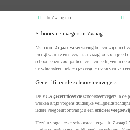
In Zwaag e.o.
Schoorsteen vegen in Zwaag
Met
ruim 25 jaar vakervaring
helpen wij u met ve
brengt warmte en sfeer, maar vraagt ook om goed 
schoorstenen voor particulieren en bedrijven in de 
de schoorsteen hebben geveegd en voorzien van ee
Gecertificeerde schoorsteenvegers
De
VCA gecertificeerde
schoorsteenvegers in de 
werken altijd volgens duidelijke veiligheidsrichtlij
iedere veegbeurt ontvangt u een
officieel veegbewi
Heeft u vragen over schoorsteen vegen in Zwaag? N
advies en maken een vrijblijvende en scherpe offert