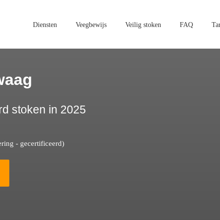
Diensten
Veegbewijs
Veilig stoken
FAQ
Ta
waag
rd stoken in 2025
ing - gecertificeerd)