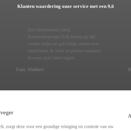
Klanten waardering onze service met een 9,6
Een betrouwbare partij.
Schoorsteenveger Erik kwam op tijd,
werkte netjes en gaf eerlijk advies over
onderhoud. Ik weet nu precies wanneer
ik weer moet laten vegen.
Fam. Mulders
D
nveger
A
t, zorgt deze voor een grondige reiniging en controle van uw