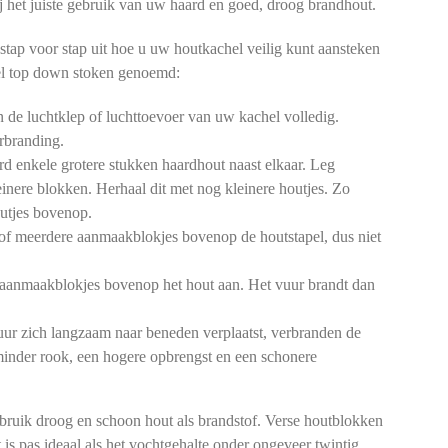
 bij het juiste gebruik van uw haard en goed, droog brandhout.
stap voor stap uit hoe u uw houtkachel veilig kunt aansteken
l top down stoken genoemd:
de luchtklep of luchttoevoer van uw kachel volledig.
rbranding.
d enkele grotere stukken haardhout naast elkaar. Leg
einere blokken. Herhaal dit met nog kleinere houtjes. Zo
outjes bovenop.
of meerdere aanmaakblokjes bovenop de houtstapel, dus niet
aanmaakblokjes bovenop het hout aan. Het vuur brandt dan
ur zich langzaam naar beneden verplaatst, verbranden de
 minder rook, een hogere opbrengst en een schonere
bruik droog en schoon hout als brandstof. Verse houtblokken
 is pas ideaal als het vochtgehalte onder ongeveer twintig