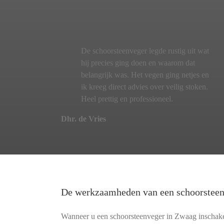
De schoorsteenveger legde rustig uit wat
hij precies ging doen en waarom dat
belangrijk was. Het vegen ging netjes en
ik kreeg direct advies over veilig stoken.
Heel prettig en professioneel.
Dhr. de Vries
De werkzaamheden van een schoorstee
Wanneer u een schoorsteenveger in Zwaag inschakel