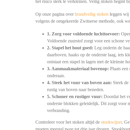
het risico sterk te verkleinen. Veilig stoken begint
Op onze pagina over
brandveilig stoken
leggen wij 
volgens de omgekeerde Zwitserse methode, ook we
1. Zorg voor voldoende luchttoevoer:
Open 
Voldoende zuurstof zorgt voor een schone ve
2. Stapel het hout goed:
Leg onderin de haar
daarboven, haaks op de onderste laag, iets kl
ontstaat een stapel in lagen met de kleinste h
3. Aanmaakmateriaal bovenop:
Plaats een 
onderaan.
4. Steek het vuur van boven aan:
Steek de 
rustig van boven naar beneden.
5. Schoner en rustiger vuur:
Doordat het vu
onderste blokken geleidelijk. Dit zorgt voor
verbranding.
Controleer voor het stoken altijd de
stookwijzer
. Ge
moeten meestal twee tot drie jaar drogen. Stookhout