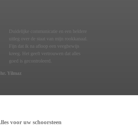
Duidelijke communicatie en een heldere
uitleg over de staat van mijn rookkanaal.
Fijn dat ik na afloop een veegbewijs
kreeg. Het geeft vertrouwen dat alles
goed is gecontroleerd.
hr. Yilmaz
lles voor uw schoorsteen