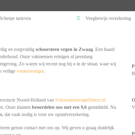
Scherpe tarieven
Veegbewijs verzekering
ilig en zorgvuldig
schoorsteen vegen in Zwaag
. Een haard
onderhoud. Onze vakmensen reinigen al jarenlang
omgeving. Zo waren wij recent nog bij u in de straat, waar wij
P
n veilige
vonkenvanger
.
B
provincie Noord-Holland van
SchoorsteenvegerDirect.nl
O
nen. Onze klanten
beoordelen ons met een 9,6
gemiddeld. Na
V
js
, dat vaak nodig is voor uw opstalverzekering.
eem gerust contact met ons op. Wij geven u graag duidelijk
P
e voor u op.