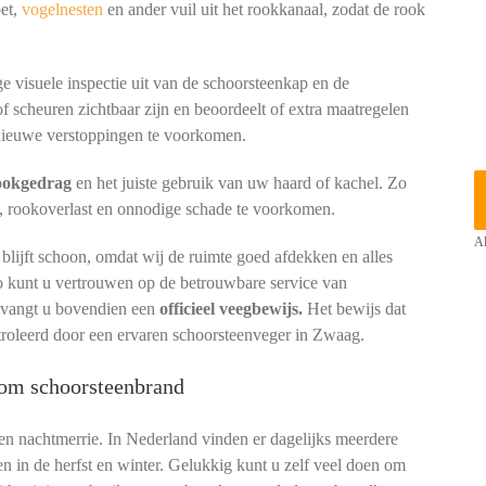
oet,
vogelnesten
en ander vuil uit het rookkanaal, zodat de rook
e visuele inspectie uit van de schoorsteenkap en de
of scheuren zichtbaar zijn en beoordeelt of extra maatregelen
ieuwe verstoppingen te voorkomen.
tookgedrag
en het juiste gebruik van uw haard of kachel. Zo
, rookoverlast en onnodige schade te voorkomen.
Al
lijft schoon, omdat wij de ruimte goed afdekken en alles
io kunt u vertrouwen op de betrouwbare service van
ntvangt u bovendien een
officieel veegbewijs.
Het bewijs dat
troleerd door een ervaren schoorsteenveger in Zwaag.
kom schoorsteenbrand
een nachtmerrie. In Nederland vinden er dagelijks meerdere
en in de herfst en winter. Gelukkig kunt u zelf veel doen om