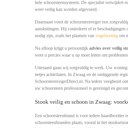
hele schoorsteensysteem. De specialist verwijdert r
weer veilig kan worden afgevoerd.
Daarnaast voert de schoorsteenveger een zorgvuldig
aansluitingen. Hij controleert of er beschadigingen 
nodig zijn, zoals het plaatsen van
vogelwering
om n
Na afloop krijgt u persoonlijk
advies over veilig s
weet u precies waar u op moet letten om problemen
Uiteraard gaan wij zorgvuldig te werk. Uw woning b
netjes achterlaten. In Zwaag en de omliggende reg
SchoorsteenvegerDirect.nl. Na iedere veegbeurt o
uw schoorsteen professioneel is gereinigd en gecon
Stook veilig en schoon in Zwaag: voor
Een schoorsteenbrand is voor iedere haardbezitter 
schoorsteenbranden plaats, vooral in het stookseizo