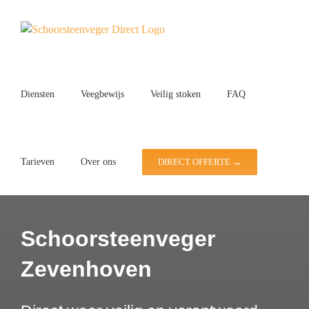
Ga
naar
inhoud
Diensten
Veegbewijs
Veilig stoken
FAQ
Tarieven
Over ons
DIRECT OFFERTE →
Schoorsteenveger
Zevenhoven