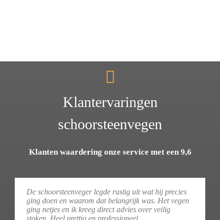
Klantervaringen
schoorsteenvegen
Klanten waardering onze service met een 9,6
De schoorsteenveger legde rustig uit wat hij precies
ging doen en waarom dat belangrijk was. Het vegen
ging netjes en ik kreeg direct advies over veilig
stoken. Heel prettig en professioneel.