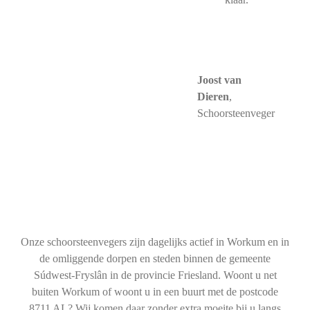
Joost van
Dieren
,
Schoorsteenveger
Onze schoorsteenvegers zijn dagelijks actief in Workum en in
de omliggende dorpen en steden binnen de gemeente
Súdwest-Fryslân in de provincie Friesland. Woont u net
buiten Workum of woont u in een buurt met de postcode
8711 AL? Wij komen daar zonder extra moeite bij u langs