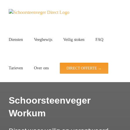
Ga
naar
inhoud
Diensten
Veegbewijs
Veilig stoken
FAQ
Tarieven
Over ons
DIRECT OFFERTE →
Schoorsteenveger
Workum