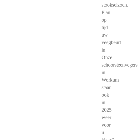
stookseizoen.
Plan
op
tijd
uw
veegbeurt
in.
Onze
schoorsteenvegers
in
Workum
staan
ook
in
2025
weer
voor
u
klaar."