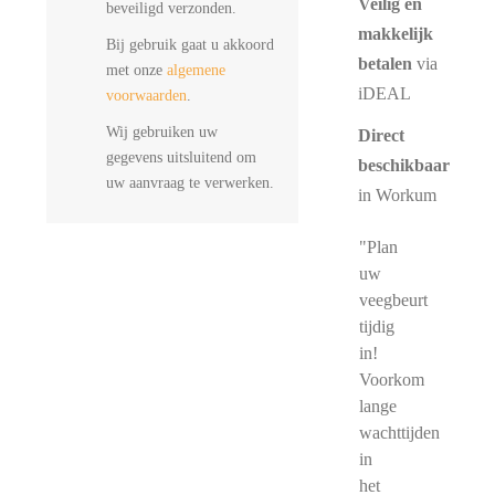
Veilig en
beveiligd verzonden.
makkelijk
Bij gebruik gaat u akkoord
betalen
via
met onze
algemene
iDEAL
voorwaarden
.
Wij gebruiken uw
Direct
gegevens uitsluitend om
beschikbaar
uw aanvraag te verwerken.
in Workum
"Plan
uw
veegbeurt
tijdig
in!
Voorkom
lange
wachttijden
in
het