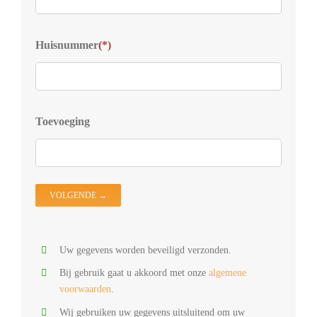
Kies
Huisnummer
(*)
S
D
Z
D
Toevoeging
D
V
D
O
Uw gegevens worden beveiligd verzonden.
Bij gebruik gaat u akkoord met onze
algemene
voorwaarden
.
Wij gebruiken uw gegevens uitsluitend om uw