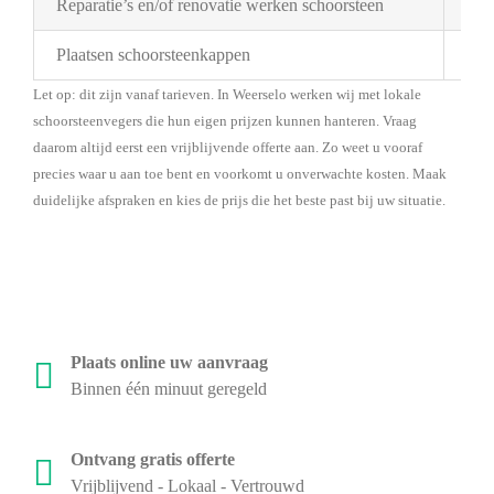
Reparatie’s en/of renovatie werken schoorsteen
Pri
Plaatsen schoorsteenkappen
Bes
Let op: dit zijn vanaf tarieven. In Weerselo werken wij met lokale
schoorsteenvegers die hun eigen prijzen kunnen hanteren. Vraag
daarom altijd eerst een vrijblijvende offerte aan. Zo weet u vooraf
precies waar u aan toe bent en voorkomt u onverwachte kosten. Maak
duidelijke afspraken en kies de prijs die het beste past bij uw situatie.
Plaats online uw aanvraag
Binnen één minuut geregeld
Ontvang gratis offerte
Vrijblijvend - Lokaal - Vertrouwd