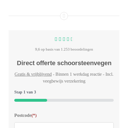
9,6 op basis van 1.253 beoordelingen
Direct offerte schoorsteenvegen
Gratis & vrijblijvend
- Binnen 1 werkdag reactie - Incl.
veegbewijs verzekering
Stap
1
van
3
33%
Typ
Postcode
(*)
Welk
voor