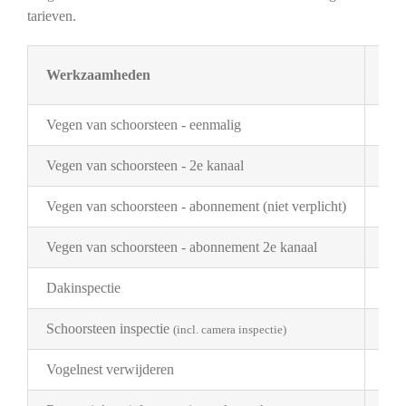
tarieven.
Werkzaamheden
Tar
Vegen van schoorsteen - eenmalig
€ 3
Vegen van schoorsteen - 2e kanaal
€ 2
Vegen van schoorsteen - abonnement (niet verplicht)
€ 3
Vegen van schoorsteen - abonnement 2e kanaal
€ 1
Dakinspectie
€ 2
Schoorsteen inspectie
€ 1
(incl. camera inspectie)
Vogelnest verwijderen
Pri