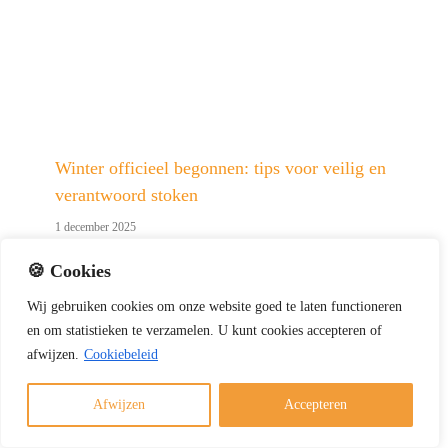
Winter officieel begonnen: tips voor veilig en
verantwoord stoken
1 december 2025
Nu de winter officieel is begonnen, wilt u misschien
🍪 Cookies
genieten van een warm haardvuur. Met deze tips
Wij
gebruiken
cookies
om
onze
website
goed
te
laten
functioneren
stookt u veilig, verantwoord en volgens de geldende
en
om
statistieken
te
verzamelen.
U
kunt
cookies
accepteren of
regels. Veilig en verantwoord stoken kort samengevat
afwijzen.
Cookiebeleid
Gebruik alleen droog en schoon hout Laat de [...]
Afwijzen
Accepteren