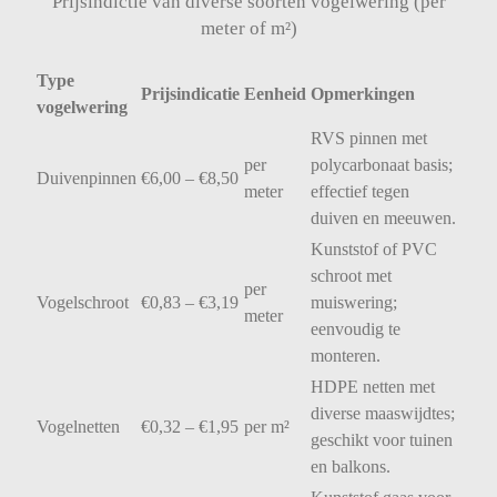
Prijsindictie van diverse soorten vogelwering (per
meter of m²)
Type
Prijsindicatie
Eenheid
Opmerkingen
vogelwering
RVS
pinnen
met
per
polycarbonaat
basis;
Duivenpinnen
€
6,00 – €
8,50
meter
effectief
tegen
duiven
en
meeuwen.
Kunststof
of
PVC
schroot
met
per
Vogelschroot
€
0,83 – €
3,19
muiswering;
meter
eenvoudig
te
monteren.
HDPE
netten
met
diverse
maaswijdtes;
Vogelnetten
€
0,32 – €
1,95
per
m²
geschikt
voor
tuinen
en
balkons.