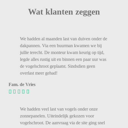
Wat klanten zeggen
We
hadden
al
maanden
last
van
duiven
onder
de
dakpannen.
Via
een
buurman
kwamen
we
bij
jullie
terecht.
De
monteur
kwam
keurig
op
tijd,
legde
alles
rustig
uit
en
binnen
een
paar
uur
was
de
vogelschroot
geplaatst.
Sindsdien
geen
overlast
meer
gehad!
Fam. de Vries
We hadden veel last van vogels onder onze
zonnepanelen. Uiteindelijk gekozen voor
vogelschroot. De aanvraag via de site ging snel