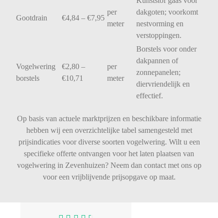
Kunststof
gaas
voor
per
dakgoten;
voorkomt
Gootdrain
€
4,84 – €
7,95
meter
nestvorming
en
verstoppingen.
Borstels
voor
onder
dakpannen
of
Vogelwering
€
2,80 –
per
zonnepanelen;
borstels
€
10,71
meter
diervriendelijk
en
effectief.
Op basis van actuele marktprijzen en beschikbare informatie
hebben wij een overzichtelijke tabel samengesteld met
prijsindicaties voor diverse soorten vogelwering. Wilt u een
specifieke offerte ontvangen voor het laten plaatsen van
vogelwering in Zevenhuizen? Neem dan contact met ons op
voor een vrijblijvende prijsopgave op maat.