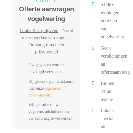
5.000+
Offerte aanvragen
woningen
vogelwering
voorzien
van
Gratis & vrijblijvend
- Nooit
vogelwering
meer overlast van vogels -
Ontvang direct een
Geen
prijsvoorstel
verplichtingen
na
Uw gegevens worden
beveiligd verzonden.
offerteaanvraag
Bij gebruik gaat u akkoord
Binnen
met onze
algemene
24 uur
voorwaarden
.
reactie
Wij gebruiken uw
Lokale
gegevens uitsluitend om
uw aanvraag te verwerken.
specialist
uit