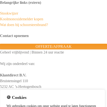
Belangrijke links (extern)
Stookwijzer
Koolmonoxidemelder kopen
Wat doen bij schoorsteenbrand?
Contact opnemen
OFFERTE/AFPRAAK
Geheel vrijblijvend | Binnen 24 uur reactie
Wij zijn onderdeel van:
Klantdirect B.V.
Bruistensingel 110
5232 AC ’s-Hertogenbosch
M:
Stuur ons een e-mail
🍪 Cookies
KvK-nummer: 73518050
Wij
gebruiken
cookies
om
onze
website
goed
te
laten
functioneren