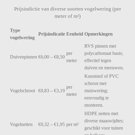
Prijsindictie van diverse soorten vogelwering (per
meter of m²)
Type
Prijsindicatie
Eenheid
Opmerkingen
vogelwering
RVS
pinnen
met
per
polycarbonaat
basis;
Duivenpinnen
€
6,00 – €
8,50
meter
effectief
tegen
duiven
en
meeuwen.
Kunststof
of
PVC
schroot
met
per
Vogelschroot
€
0,83 – €
3,19
muiswering;
meter
eenvoudig
te
monteren.
HDPE
netten
met
diverse
maaswijdtes;
Vogelnetten
€
0,32 – €
1,95
per
m²
geschikt
voor
tuinen