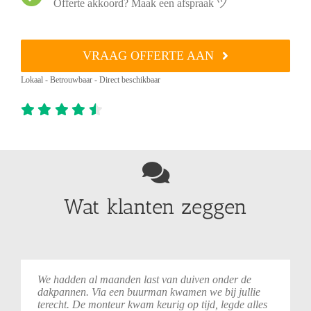
Offerte akkoord? Maak een afspraak ツ
VRAAG OFFERTE AAN
Lokaal - Betrouwbaar - Direct beschikbaar
Wat klanten zeggen
We
hadden
al
maanden
last
van
duiven
onder
de
dakpannen.
Via
een
buurman
kwamen
we
bij
jullie
terecht.
De
monteur
kwam
keurig
op
tijd,
legde
alles