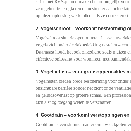
strips met RVS-pinnen maken het onmogelijk voor 
ze regelmatig terugkeren en nestmateriaal achterla
op: deze oplossing werkt alleen als ze correct en st
2. Vogelschroot – voorkomt nestvorming 
Vogelschroot sluit de open ruimte af tussen uw da
vogels zich onder de dakbedekking nestelen – een 
Daarnaast houdt het ook ongedierte zoals muizen en 
effectieve oplossing voor woningen met pannendaken
3. Vogelnetten – voor grote oppervlaktes me
Vogelnetten bieden brede bescherming voor onder a
onzichtbare barrière zonder het zicht of de ventil
en geluidsoverlast op grotere schaal. Een professio
zich alsnog toegang weten te verschaffen.
4. Gootdrain – voorkomt verstoppingen en
Gootdrain is een slimme manier om uw dakgoten vrij