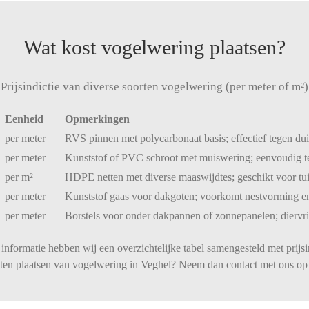
Wat kost vogelwering plaatsen?
Prijsindictie van diverse soorten vogelwering (per meter of m²)
Eenheid
Opmerkingen
per
meter
RVS
pinnen
met
polycarbonaat
basis;
effectief
tegen
du
per
meter
Kunststof
of
PVC
schroot
met
muiswering;
eenvoudig
per
m²
HDPE
netten
met
diverse
maaswijdtes;
geschikt
voor
tu
per
meter
Kunststof
gaas
voor
dakgoten;
voorkomt
nestvorming
e
per
meter
Borstels
voor
onder
dakpannen
of
zonnepanelen;
diervr
informatie hebben wij een overzichtelijke tabel samengesteld met prijsi
laten plaatsen van vogelwering in Veghel? Neem dan contact met ons op 