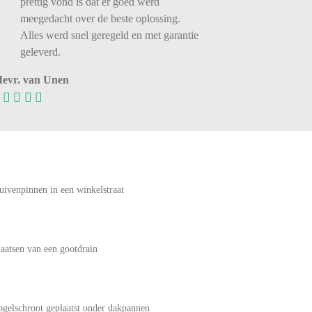
prettig vond is dat er goed werd
meegedacht over de beste oplossing.
Alles werd snel geregeld en met garantie
geleverd.
evr. van Unen
uivenpinnen in een winkelstraat
laatsen van een gootdrain
ogelschroot geplaatst onder dakpannen