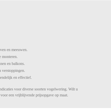
iven
en
meeuwen.
te
monteren.
inen
en
balkons.
n
verstoppingen.
iendelijk
en
effectief.
ndicaties voor diverse soorten vogelwering. Wilt u
voor een vrijblijvende prijsopgave op maat.