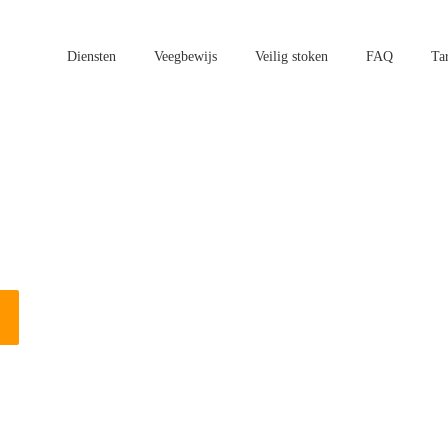
Diensten
Veegbewijs
Veilig stoken
FAQ
Ta
aatsen in Veghel?
n vogels