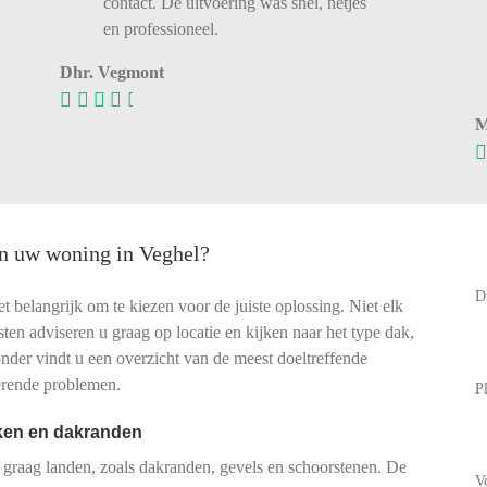
contact. De uitvoering was snel, netjes
en professioneel.
Dhr. Vegmont
M
n uw woning in Veghel?
D
et belangrijk om te kiezen voor de juiste oplossing. Niet elk
sten adviseren u graag op locatie en kijken naar het type dak,
onder vindt u een overzicht van de meest doeltreffende
erende problemen.
P
kken en dakranden
 graag landen, zoals dakranden, gevels en schoorstenen. De
V