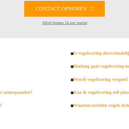
CONTACT OPNEMEN
Altijd binnen 24 uur reactie
Is vogelwering diervriendeli
Hoelang gaat vogelwering m
Wordt vogelwering vergoed 
er zonnepanelen?
Kan ik vogelwering zelf plaa
?
Waarom nestelen vogels zic