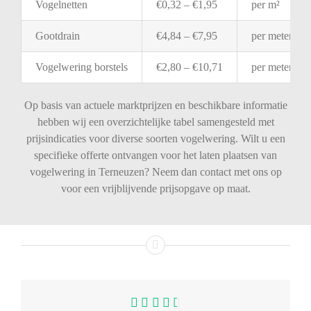
Vogelnetten
€
0,32 – €
1,95
per
m²
Gootdrain
€
4,84 – €
7,95
per
meter
Vogelwering
borstels
€
2,80 – €
10,71
per
meter
Op basis van actuele marktprijzen en beschikbare informatie
hebben wij een overzichtelijke tabel samengesteld met
prijsindicaties voor diverse soorten vogelwering. Wilt u een
specifieke offerte ontvangen voor het laten plaatsen van
vogelwering in Terneuzen? Neem dan contact met ons op
voor een vrijblijvende prijsopgave op maat.