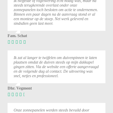
Ik twijfelde of vogelwering echt nodig was, maar na
steeds terugkerende overlast onder onze
zonnepanelen toch besloten om actie te ondernemen.
Binnen een paar dagen na de aanvraag stond er al
een monteur op de stoep. Net werk geleverd en
sindsdien geen last meer.
Fam. Schat
Ik zat al langer te twijfelen om duivenpinnen te laten
plaatsen omdat de duiven steeds op mijn dakkapel
gingen zitten. Via de website een offerte aangevraagd
en de volgende dag al contact. De uitvoering was
snel, netjes en professioneel.
Dhr. Vegmont
Onze zonnepanelen werden steeds bevuild door