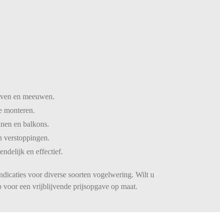
iven
en
meeuwen.
te
monteren.
inen
en
balkons.
n
verstoppingen.
iendelijk
en
effectief.
ndicaties voor diverse soorten vogelwering. Wilt u
 voor een vrijblijvende prijsopgave op maat.