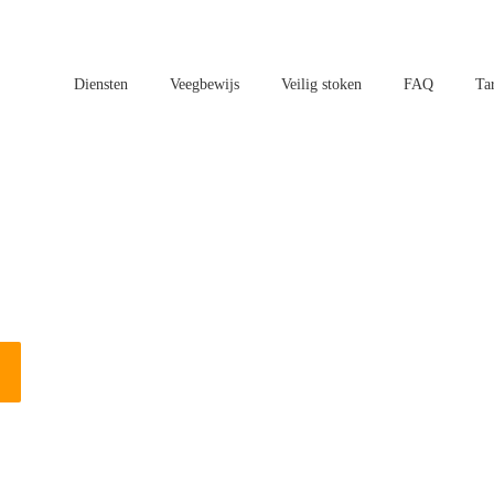
Diensten
Veegbewijs
Veilig stoken
FAQ
Ta
aatsen in Schagen?
n vogels