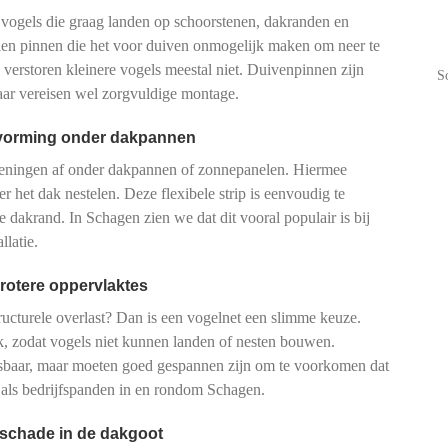
 vogels die graag landen op schoorstenen, dakranden en
talen pinnen die het voor duiven onmogelijk maken om neer te
n verstoren kleinere vogels meestal niet. Duivenpinnen zijn
S
maar vereisen wel zorgvuldige montage.
tvorming onder dakpannen
peningen af onder dakpannen of zonnepanelen. Hiermee
r het dak nestelen. Deze flexibele strip is eenvoudig te
de dakrand. In Schagen zien we dat dit vooral populair is bij
latie.
rotere oppervlaktes
tructurele overlast? Dan is een vogelnet een slimme keuze.
, zodat vogels niet kunnen landen of nesten bouwen.
pasbaar, maar moeten goed gespannen zijn om te voorkomen dat
 als bedrijfspanden in en rondom Schagen.
 schade in de dakgoot