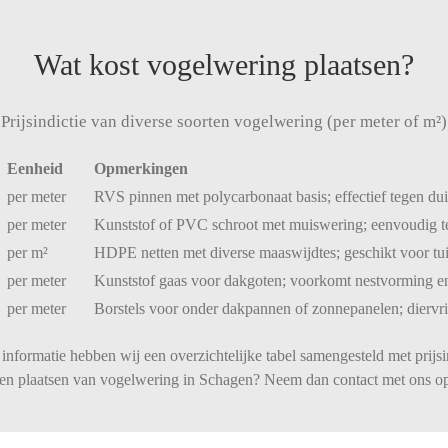
Wat kost vogelwering plaatsen?
Prijsindictie van diverse soorten vogelwering (per meter of m²)
Eenheid
Opmerkingen
per
meter
RVS
pinnen
met
polycarbonaat
basis;
effectief
tegen
du
per
meter
Kunststof
of
PVC
schroot
met
muiswering;
eenvoudig
per
m²
HDPE
netten
met
diverse
maaswijdtes;
geschikt
voor
tu
per
meter
Kunststof
gaas
voor
dakgoten;
voorkomt
nestvorming
e
per
meter
Borstels
voor
onder
dakpannen
of
zonnepanelen;
diervr
informatie hebben wij een overzichtelijke tabel samengesteld met prijsi
aten plaatsen van vogelwering in Schagen? Neem dan contact met ons op