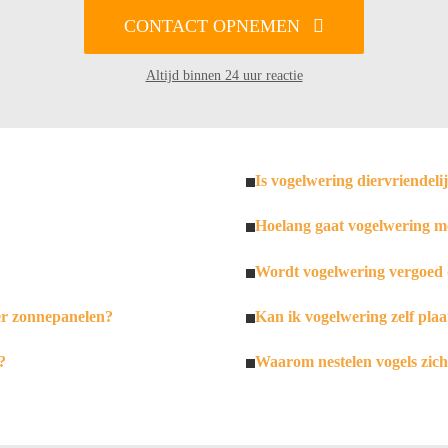
CONTACT OPNEMEN
Altijd binnen 24 uur reactie
Is vogelwering diervriendeli
Hoelang gaat vogelwering m
Wordt vogelwering vergoed 
er zonnepanelen?
Kan ik vogelwering zelf plaa
?
Waarom nestelen vogels zic