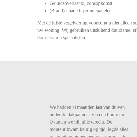
Geluidsoverlast bij zonsopkomst
(Brand)schade bij zonnepanelen
Met de juiste vogelwering voorkomt u niet alleen s
uw woning. Wij gebruiken uitsluitend duurzame, eff
door ervaren specialisten.
We
hadden
al
maanden
last
van
duiven
onder
de
dakpannen.
Via
een
buurman
kwamen
we
bij
jullie
terecht.
De
monteur
kwam
keurig
op
tijd,
legde
alles
rustig
uit
en
binnen
een
paar
uur
was
de