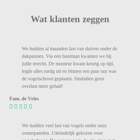
Wat klanten zeggen
We
hadden
al
maanden
last
van
duiven
onder
de
dakpannen.
Via
een
buurman
kwamen
we
bij
jullie
terecht.
De
monteur
kwam
keurig
op
tijd,
legde
alles
rustig
uit
en
binnen
een
paar
uur
was
de
vogelschroot
geplaatst.
Sindsdien
geen
overlast
meer
gehad!
Fam. de Vries
We hadden veel last van vogels onder onze
zonnepanelen. Uiteindelijk gekozen voor