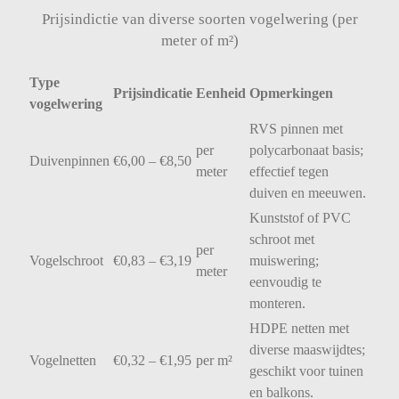
Prijsindictie van diverse soorten vogelwering (per
meter of m²)
Type
Prijsindicatie
Eenheid
Opmerkingen
vogelwering
RVS
pinnen
met
per
polycarbonaat
basis;
Duivenpinnen
€
6,00 – €
8,50
meter
effectief
tegen
duiven
en
meeuwen.
Kunststof
of
PVC
schroot
met
per
Vogelschroot
€
0,83 – €
3,19
muiswering;
meter
eenvoudig
te
monteren.
HDPE
netten
met
diverse
maaswijdtes;
Vogelnetten
€
0,32 – €
1,95
per
m²
geschikt
voor
tuinen
en
balkons.