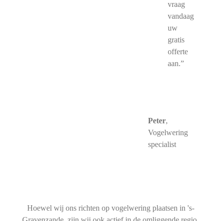
vraag
vandaag
uw
gratis
offerte
aan.”
Peter
,
Vogelwering
specialist
Hoewel wij ons richten op vogelwering plaatsen in 's-
Gravenzande, zijn wij ook actief in de omliggende regio.