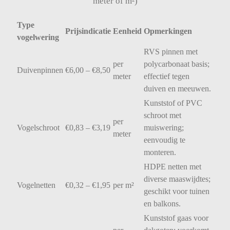
meter of m²)
Type
Prijsindicatie
Eenheid
Opmerkingen
vogelwering
RVS
pinnen
met
per
polycarbonaat
basis;
Duivenpinnen
€
6,00 – €
8,50
meter
effectief
tegen
duiven
en
meeuwen.
Kunststof
of
PVC
schroot
met
per
Vogelschroot
€
0,83 – €
3,19
muiswering;
meter
eenvoudig
te
monteren.
HDPE
netten
met
diverse
maaswijdtes;
Vogelnetten
€
0,32 – €
1,95
per
m²
geschikt
voor
tuinen
en
balkons.
Kunststof
gaas
voor