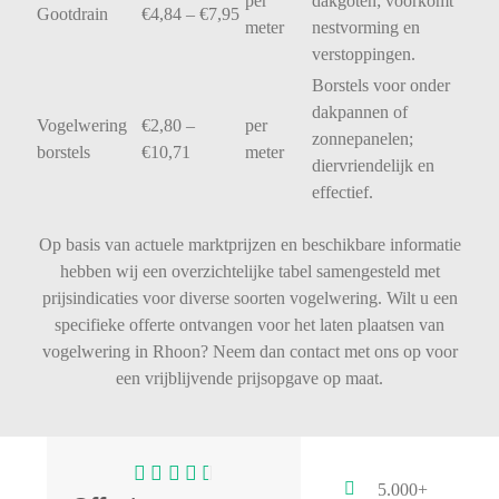
per
dakgoten;
voorkomt
Gootdrain
€
4,84 – €
7,95
meter
nestvorming
en
verstoppingen.
Borstels
voor
onder
dakpannen
of
Vogelwering
€
2,80 –
per
zonnepanelen;
borstels
€
10,71
meter
diervriendelijk
en
effectief.
Op basis van actuele marktprijzen en beschikbare informatie
hebben wij een overzichtelijke tabel samengesteld met
prijsindicaties voor diverse soorten vogelwering. Wilt u een
specifieke offerte ontvangen voor het laten plaatsen van
vogelwering in Rhoon? Neem dan contact met ons op voor
een vrijblijvende prijsopgave op maat.
5.000+