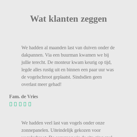
Wat klanten zeggen
We
hadden
al
maanden
last
van
duiven
onder
de
dakpannen.
Via
een
buurman
kwamen
we
bij
jullie
terecht.
De
monteur
kwam
keurig
op
tijd,
legde
alles
rustig
uit
en
binnen
een
paar
uur
was
de
vogelschroot
geplaatst.
Sindsdien
geen
overlast
meer
gehad!
Fam. de Vries
We hadden veel last van vogels onder onze
zonnepanelen. Uiteindelijk gekozen voor