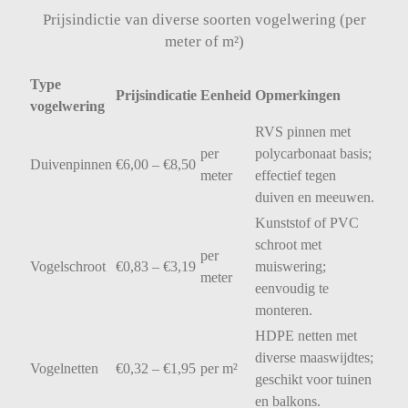
Prijsindictie van diverse soorten vogelwering (per
meter of m²)
Type
Prijsindicatie
Eenheid
Opmerkingen
vogelwering
RVS
pinnen
met
per
polycarbonaat
basis;
Duivenpinnen
€
6,00 – €
8,50
meter
effectief
tegen
duiven
en
meeuwen.
Kunststof
of
PVC
schroot
met
per
Vogelschroot
€
0,83 – €
3,19
muiswering;
meter
eenvoudig
te
monteren.
HDPE
netten
met
diverse
maaswijdtes;
Vogelnetten
€
0,32 – €
1,95
per
m²
geschikt
voor
tuinen
en
balkons.