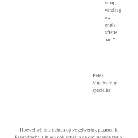
vraag
vandaag
uw
gratis
offerte
aan.”
Peter
,
Vogelwering
specialist
Hoewel wij ons richten op vogelwering plaatsen in
Papendrecht, zijn wij ook actief in de omliggende regio.