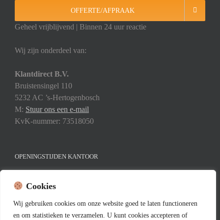
OFFERTE/AFPRAAK
Geheel vrijblijvend | Binnen 24 uur reactie
Wij zijn onderdeel van:
Klantdirect B.V.
Bruistensingel 110
5232 AC ’s-Hertogenbosch
M:
Stuur ons een e-mail
KvK-nummer: 73518050
OPENINGSTIJDEN KANTOOR
Maandag t/m vrijdag: 08:00 – 18:00
Cookies
Wij
gebruiken
cookies
om
onze
website
goed
te
laten
functioneren
en
om
statistieken
te
verzamelen.
U
kunt
cookies
accepteren of