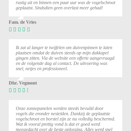
rustig
uit
en
binnen
een
paar
uur
was
de
vogelschroot
geplaatst.
Sindsdien
geen
overlast
meer
gehad!
Fam. de Vries
Ik zat al langer te twijfelen om duivenpinnen te laten
plaatsen omdat de duiven steeds op mijn dakkapel
gingen zitten. Via de website een offerte aangevraagd
en de volgende dag al contact. De uitvoering was
snel, netjes en professioneel.
Dhr. Vegmont
Onze zonnepanelen werden steeds bevuild door
vogels die eronder nestelden. Dankzij de geplaatste
vogelschroot en borstel zijn ze nu volledig beschermd.
Wat ik vooral prettig vond is dat er goed werd
meegedacht over de beste oplossing. Alles werd snel