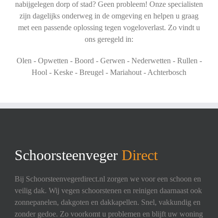
nabijgelegen dorp of stad? Geen probleem! Onze specialisten
zijn dagelijks onderweg in de omgeving en helpen u graag
met een passende oplossing tegen vogeloverlast. Zo vindt u
ons geregeld in:
Olen - Opwetten - Boord - Gerwen - Nederwetten - Rullen -
Hool - Keske - Breugel - Mariahout - Achterbosch
Schoorsteenveger
Direct
Bij Schoorsteenvegerdirect.nl zorgen we voor een schoon en
veilig dak. Wij vegen schoorstenen en reinigen daarnaast ook
zonnepanelen, dakgoten en dakkapellen. Snel, vakkundig en
zonder gedoe. Zo voorkomt u problemen en blijft uw woning