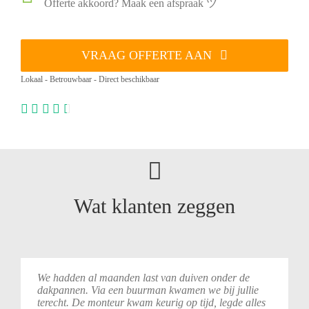
Offerte akkoord? Maak een afspraak ツ
VRAAG OFFERTE AAN
Lokaal - Betrouwbaar - Direct beschikbaar
Wat klanten zeggen
We
hadden
al
maanden
last
van
duiven
onder
de
dakpannen.
Via
een
buurman
kwamen
we
bij
jullie
terecht.
De
monteur
kwam
keurig
op
tijd,
legde
alles