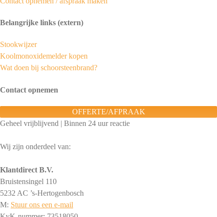
Contact opnemen / afspraak maken
Belangrijke links (extern)
Stookwijzer
Koolmonoxidemelder kopen
Wat doen bij schoorsteenbrand?
Contact opnemen
OFFERTE/AFPRAAK
Geheel vrijblijvend | Binnen 24 uur reactie
Wij zijn onderdeel van:
Klantdirect B.V.
Bruistensingel 110
5232 AC ’s-Hertogenbosch
M:
Stuur ons een e-mail
KvK-nummer: 73518050