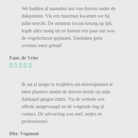
We
hadden
al
maanden
last
van
duiven
onder
de
dakpannen.
Via
een
buurman
kwamen
we
bij
jullie
terecht.
De
monteur
kwam
keurig
op
tijd,
legde
alles
rustig
uit
en
binnen
een
paar
uur
was
de
vogelschroot
geplaatst.
Sindsdien
geen
overlast
meer
gehad!
Fam. de Vries
Ik zat al langer te twijfelen om duivenpinnen te
laten plaatsen omdat de duiven steeds op mijn
dakkapel gingen zitten. Via de website een
offerte aangevraagd en de volgende dag al
contact. De uitvoering was snel, netjes en
professioneel.
Dhr. Vegmont