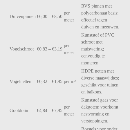
RVS
pinnen
met
per
polycarbonaat
basis;
Duivenpinnen
€
6,00 – €
8,50
meter
effectief
tegen
duiven
en
meeuwen.
Kunststof
of
PVC
schroot
met
per
Vogelschroot
€
0,83 – €
3,19
muiswering;
meter
eenvoudig
te
monteren.
HDPE
netten
met
diverse
maaswijdtes;
Vogelnetten
€
0,32 – €
1,95
per
m²
geschikt
voor
tuinen
en
balkons.
Kunststof
gaas
voor
per
dakgoten;
voorkomt
Gootdrain
€
4,84 – €
7,95
meter
nestvorming
en
verstoppingen.
Borstels
voor
onder