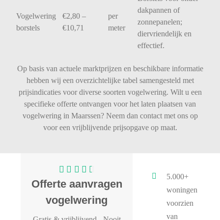
dakpannen
of
Vogelwering
€
2,80 –
per
zonnepanelen;
borstels
€
10,71
meter
diervriendelijk
en
effectief.
Op basis van actuele marktprijzen en beschikbare informatie
hebben wij een overzichtelijke tabel samengesteld met
prijsindicaties voor diverse soorten vogelwering. Wilt u een
specifieke offerte ontvangen voor het laten plaatsen van
vogelwering in Maarssen? Neem dan contact met ons op
voor een vrijblijvende prijsopgave op maat.
5.000+
Offerte aanvragen
woningen
vogelwering
voorzien
van
Gratis & vrijblijvend
- Nooit