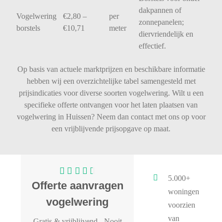
dakpannen
of
Vogelwering
€
2,80 –
per
zonnepanelen;
borstels
€
10,71
meter
diervriendelijk
en
effectief.
Op basis van actuele marktprijzen en beschikbare informatie
hebben wij een overzichtelijke tabel samengesteld met
prijsindicaties voor diverse soorten vogelwering. Wilt u een
specifieke offerte ontvangen voor het laten plaatsen van
vogelwering in Huissen? Neem dan contact met ons op voor
een vrijblijvende prijsopgave op maat.
5.000+
Offerte aanvragen
woningen
vogelwering
voorzien
van
Gratis & vrijblijvend
- Nooit