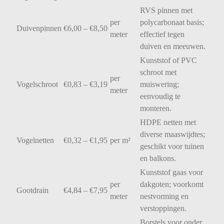
RVS
pinnen
met
per
polycarbonaat
basis;
Duivenpinnen
€
6,00 – €
8,50
meter
effectief
tegen
duiven
en
meeuwen.
Kunststof
of
PVC
schroot
met
per
Vogelschroot
€
0,83 – €
3,19
muiswering;
meter
eenvoudig
te
monteren.
HDPE
netten
met
diverse
maaswijdtes;
Vogelnetten
€
0,32 – €
1,95
per
m²
geschikt
voor
tuinen
en
balkons.
Kunststof
gaas
voor
per
dakgoten;
voorkomt
Gootdrain
€
4,84 – €
7,95
meter
nestvorming
en
verstoppingen.
Borstels
voor
onder