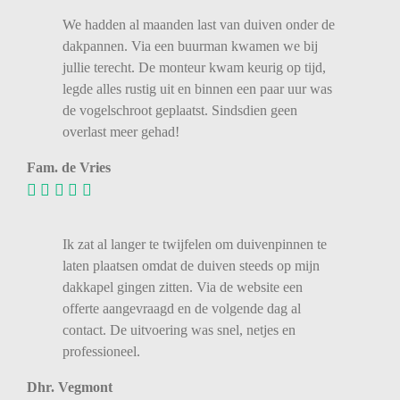
We
hadden
al
maanden
last
van
duiven
onder
de
dakpannen.
Via
een
buurman
kwamen
we
bij
jullie
terecht.
De
monteur
kwam
keurig
op
tijd,
legde
alles
rustig
uit
en
binnen
een
paar
uur
was
de
vogelschroot
geplaatst.
Sindsdien
geen
overlast
meer
gehad!
Fam. de Vries
Ik zat al langer te twijfelen om duivenpinnen te
laten plaatsen omdat de duiven steeds op mijn
dakkapel gingen zitten. Via de website een
offerte aangevraagd en de volgende dag al
contact. De uitvoering was snel, netjes en
professioneel.
Dhr. Vegmont