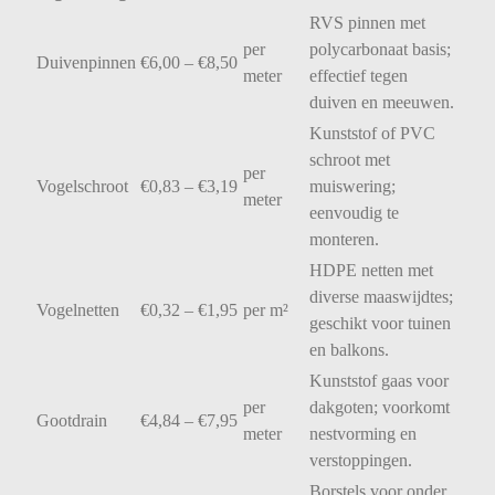
RVS
pinnen
met
per
polycarbonaat
basis;
Duivenpinnen
€
6,00 – €
8,50
meter
effectief
tegen
duiven
en
meeuwen.
Kunststof
of
PVC
schroot
met
per
Vogelschroot
€
0,83 – €
3,19
muiswering;
meter
eenvoudig
te
monteren.
HDPE
netten
met
diverse
maaswijdtes;
Vogelnetten
€
0,32 – €
1,95
per
m²
geschikt
voor
tuinen
en
balkons.
Kunststof
gaas
voor
per
dakgoten;
voorkomt
Gootdrain
€
4,84 – €
7,95
meter
nestvorming
en
verstoppingen.
Borstels
voor
onder