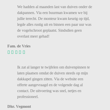
We
hadden
al
maanden
last
van
duiven
onder
de
dakpannen.
Via
een
buurman
kwamen
we
bij
jullie
terecht.
De
monteur
kwam
keurig
op
tijd,
legde
alles
rustig
uit
en
binnen
een
paar
uur
was
de
vogelschroot
geplaatst.
Sindsdien
geen
overlast
meer
gehad!
Fam. de Vries
Ik zat al langer te twijfelen om duivenpinnen te
laten plaatsen omdat de duiven steeds op mijn
dakkapel gingen zitten. Via de website een
offerte aangevraagd en de volgende dag al
contact. De uitvoering was snel, netjes en
professioneel.
Dhr. Vegmont