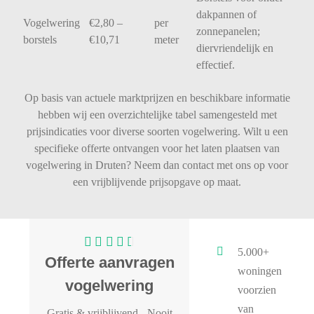
dakpannen
of
Vogelwering
€
2,80 –
per
zonnepanelen;
borstels
€
10,71
meter
diervriendelijk
en
effectief.
Op basis van actuele marktprijzen en beschikbare informatie
hebben wij een overzichtelijke tabel samengesteld met
prijsindicaties voor diverse soorten vogelwering. Wilt u een
specifieke offerte ontvangen voor het laten plaatsen van
vogelwering in Druten? Neem dan contact met ons op voor
een vrijblijvende prijsopgave op maat.
5.000+
Offerte aanvragen
woningen
vogelwering
voorzien
van
Gratis & vrijblijvend
- Nooit