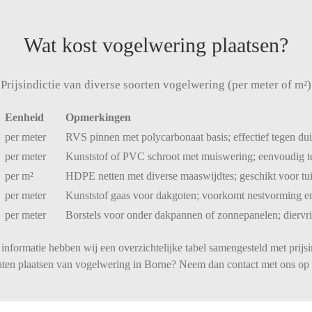
Wat kost vogelwering plaatsen?
Prijsindictie van diverse soorten vogelwering (per meter of m²)
Eenheid
Opmerkingen
per
meter
RVS
pinnen
met
polycarbonaat
basis;
effectief
tegen
du
per
meter
Kunststof
of
PVC
schroot
met
muiswering;
eenvoudig
per
m²
HDPE
netten
met
diverse
maaswijdtes;
geschikt
voor
tu
per
meter
Kunststof
gaas
voor
dakgoten;
voorkomt
nestvorming
e
per
meter
Borstels
voor
onder
dakpannen
of
zonnepanelen;
diervr
informatie hebben wij een overzichtelijke tabel samengesteld met prijsi
laten plaatsen van vogelwering in Borne? Neem dan contact met ons op 