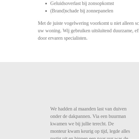
Geluidsoverlast bij zonsopkomst
(Brand)schade bij zonnepanelen
Met de juiste vogelwering voorkomt u niet alleen s
uw woning. Wij gebruiken uitsluitend duurzame, eff
door ervaren specialisten.
We
hadden
al
maanden
last
van
duiven
onder
de
dakpannen.
Via
een
buurman
kwamen
we
bij
jullie
terecht.
De
monteur
kwam
keurig
op
tijd,
legde
alles
rustig
uit
en
binnen
een
paar
uur
was
de