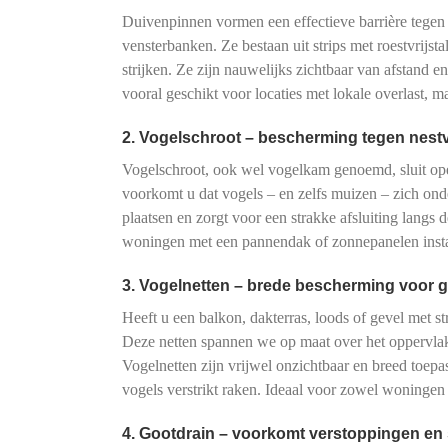
Duivenpinnen vormen een effectieve barrière tegen
vensterbanken. Ze bestaan uit strips met roestvrijs
strijken. Ze zijn nauwelijks zichtbaar van afstand e
vooral geschikt voor locaties met lokale overlast, 
2. Vogelschroot – bescherming tegen nes
Vogelschroot, ook wel vogelkam genoemd, sluit o
voorkomt u dat vogels – en zelfs muizen – zich onde
plaatsen en zorgt voor een strakke afsluiting langs d
woningen met een pannendak of zonnepanelen instal
3. Vogelnetten – brede bescherming voor g
Heeft u een balkon, dakterras, loods of gevel met s
Deze netten spannen we op maat over het oppervlak
Vogelnetten zijn vrijwel onzichtbaar en breed toe
vogels verstrikt raken. Ideaal voor zowel woningen
4. Gootdrain – voorkomt verstoppingen en