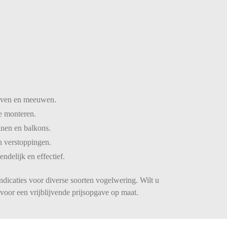
iven
en
meeuwen.
te
monteren.
inen
en
balkons.
n
verstoppingen.
iendelijk
en
effectief.
ndicaties voor diverse soorten vogelwering. Wilt u
voor een vrijblijvende prijsopgave op maat.