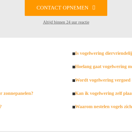
CONTACT OPNEMEN
Altijd binnen 24 uur reactie
Is vogelwering diervriendeli
Hoelang gaat vogelwering m
Wordt vogelwering vergoed 
er zonnepanelen?
Kan ik vogelwering zelf plaa
?
Waarom nestelen vogels zic