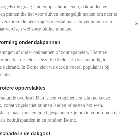
 vogels die graag landen op schoorstenen, dakranden en
talen pinnen die het voor duiven onmogelijk maken om neer te
n verstoren kleinere vogels meestal niet. Duivenpinnen zijn
S
maar vereisen wel zorgvuldige montage.
tvorming onder dakpannen
peningen af onder dakpannen of zonnepanelen. Hiermee
r het dak nestelen. Deze flexibele strip is eenvoudig te
e dakrand. In Borne zien we dat dit vooral populair is bij
latie.
rotere oppervlaktes
tructurele overlast? Dan is een vogelnet een slimme keuze.
, zodat vogels niet kunnen landen of nesten bouwen.
pasbaar, maar moeten goed gespannen zijn om te voorkomen dat
 als bedrijfspanden in en rondom Borne.
 schade in de dakgoot