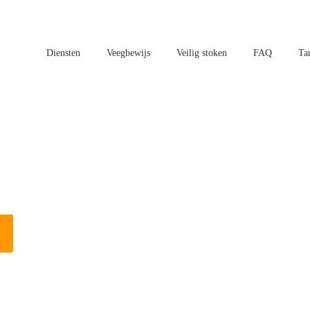
Diensten
Veegbewijs
Veilig stoken
FAQ
Ta
aatsen in Borne?
n vogels