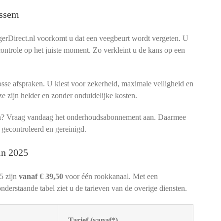
essem
rDirect.nl voorkomt u dat een veegbeurt wordt vergeten. U
 controle op het juiste moment. Zo verkleint u de kans op een
sse afspraken. U kiest voor zekerheid, maximale veiligheid en
ze zijn helder en zonder onduidelijke kosten.
men? Vraag vandaag het onderhoudsabonnement aan. Daarmee
 gecontroleerd en gereinigd.
in 2025
5 zijn
vanaf € 39,50
voor één rookkanaal. Met een
nderstaande tabel ziet u de tarieven van de overige diensten.
Tarief (vanaf*)