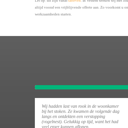
Let op: dit zijn vanaf
tarieven
. In Vessem werken wij met lo
altijd vooraf een vrijblijvende offerte aan. Zo voorkomt u 
werkzaamheden starten.
Wij hadden last van rook in de woonkamer
bij het stoken. Ze kwamen de volgende dag
langs en ontdekten een verstopping
(vogelnest). Gelukkig op tijd, want het had
veel erger kunnen aflopen.