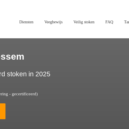
Diensten
Veegbewijs
Veilig stoken
FAQ
Ta
essem
rd stoken in 2025
ing - gecertificeerd)