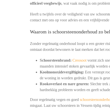
officieel veegbewijs
, wat vaak nodig is om proble
Heeft u twijfels over de veiligheid van uw schoorst
contact met ons op voor advies en een vrijblijvend
Waarom is schoorsteenonderhoud zo bel
Zonder regelmatig onderhoud loopt u een groter ris
ontstaat doordat bewoners te laat merken dat het roo
Schoorsteenbrand:
Creosoot
vormt zich snel
maanden intensief stoken gevaarlijk worden e
Koolmonoxidevergiftiging:
Een verstopt ro
de woning in worden gedrukt. Dit gas is geur
Rookoverlast en nare geuren:
Slechte trek
hardnekkig probleem worden en geeft schade
Door regelmatig vegen en goed
schoorsteenonderh
misgaat. Laat uw schoorsteen in Vessem tijdig rei