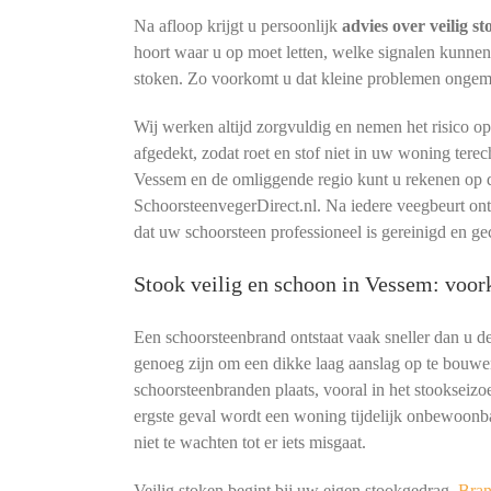
Na afloop krijgt u persoonlijk
advies over veilig s
hoort waar u op moet letten, welke signalen kunne
stoken. Zo voorkomt u dat kleine problemen ongemerk
Wij werken altijd zorgvuldig en nemen het risico o
afgedekt, zodat roet en stof niet in uw woning terec
Vessem en de omliggende regio kunt u rekenen op d
SchoorsteenvegerDirect.nl. Na iedere veegbeurt o
dat uw schoorsteen professioneel is gereinigd en ge
Stook veilig en schoon in Vessem: voo
Een schoorsteenbrand ontstaat vaak sneller dan u 
genoeg zijn om een dikke laag aanslag op te bouwe
schoorsteenbranden plaats, vooral in het stookseizoe
ergste geval wordt een woning tijdelijk onbewoonb
niet te wachten tot er iets misgaat.
Veilig stoken begint bij uw eigen stookgedrag.
Bran