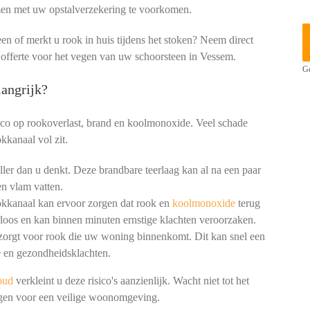
men met uw opstalverzekering te voorkomen.
een of merkt u rook in huis tijdens het stoken? Neem direct
e offerte voor het vegen van uw schoorsteen in Vessem.
Ge
angrijk?
ico op rookoverlast, brand en koolmonoxide. Veel schade
kkanaal vol zit.
ler dan u denkt. Deze brandbare teerlaag kan al na een paar
n vlam vatten.
okkanaal kan ervoor zorgen dat rook en
koolmonoxide
terug
loos en kan binnen minuten ernstige klachten veroorzaken.
 zorgt voor rook die uw woning binnenkomt. Dit kan snel een
 en gezondheidsklachten.
oud
verkleint u deze risico's aanzienlijk. Wacht niet tot het
nigen voor een veilige woonomgeving.