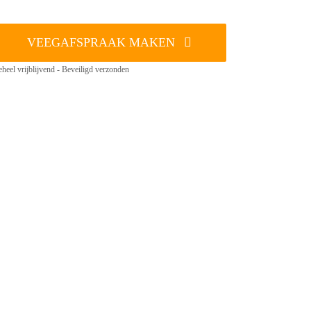
VEEGAFSPRAAK MAKEN
heel vrijblijvend - Beveiligd verzonden