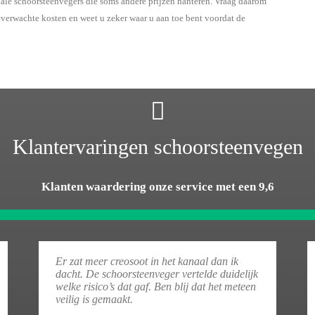
kale schoorsteenvegers die soms andere prijzen hanteren. Vraag daarom
onverwachte kosten en weet u zeker waar u aan toe bent voordat de
Klantervaringen schoorsteenvegen
Klanten waardering onze service met een 9,6
Er zat meer creosoot in het kanaal dan ik
dacht. De schoorsteenveger vertelde duidelijk
welke risico’s dat gaf. Ben blij dat het meteen
veilig is gemaakt.