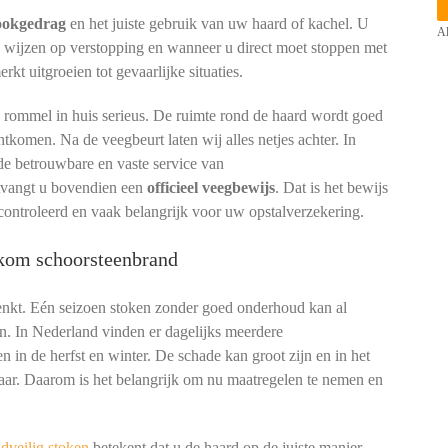
tookgedrag
en het juiste gebruik van uw haard of kachel. U
Al
n wijzen op verstopping en wanneer u direct moet stoppen met
t uitgroeien tot gevaarlijke situaties.
p rommel in huis serieus. De ruimte rond de haard wordt goed
htkomen. Na de veegbeurt laten wij alles netjes achter. In
e betrouwbare en vaste service van
ntvangt u bovendien een
officieel veegbewijs
. Dat is het bewijs
controleerd en vaak belangrijk voor uw opstalverzekering.
rkom schoorsteenbrand
denkt. Eén seizoen stoken zonder goed onderhoud kan al
n. In Nederland vinden er dagelijks meerdere
n in de herfst en winter. De schade kan groot zijn en in het
aar. Daarom is het belangrijk om nu maatregelen te nemen en
dveilig stoken
betekent dat u de haard op de juiste manier