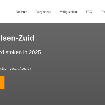
Diensten
Veegbewijs
Veilig stoken
FAQ
Ta
lsen-Zuid
rd stoken in 2025
ing - gecertificeerd)