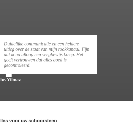
Duidelijke communicatie en een heldere
uitleg over de staat van mijn rookkanaal. Fijn
dat ik na afloop een veegbewijs kreeg. Het
geeft vertrouwen dat alles goed is
gecontroleerd.
hr. Yilmaz
lles voor uw schoorsteen