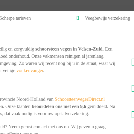
Scherpe tarieven
Veegbewijs verzekering
ilig en zorgvuldig
schoorsteen vegen in Velsen-Zuid
. Een
goed onderhoud. Onze vakmensen reinigen al jarenlang
omgeving. Zo waren wij recent nog bij u in de straat, waar wij
n veilige
vonkenvanger
.
provincie Noord-Holland van
SchoorsteenvegerDirect.nl
nen. Onze klanten
beoordelen ons met een 9,6
gemiddeld. Na
js
, dat vaak nodig is voor uw opstalverzekering.
uid? Neem gerust contact met ons op. Wij geven u graag
rpe offerte voor u op.