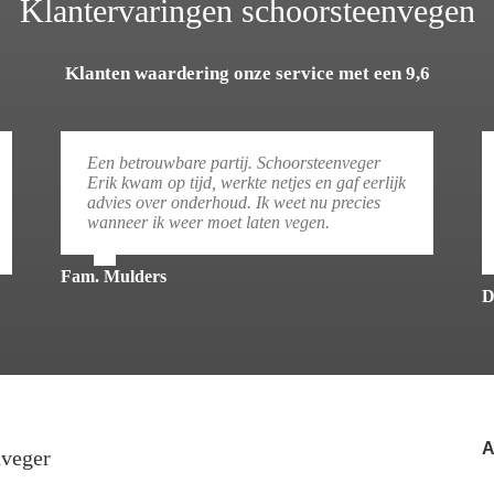
Klantervaringen schoorsteenvegen
Klanten waardering onze service met een 9,6
Een betrouwbare partij. Schoorsteenveger
Erik kwam op tijd, werkte netjes en gaf eerlijk
advies over onderhoud. Ik weet nu precies
wanneer ik weer moet laten vegen.
Fam. Mulders
D
A
nveger