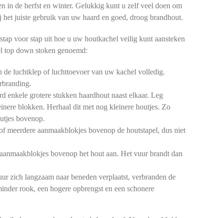
en in de herfst en winter. Gelukkig kunt u zelf veel doen om
 bij het juiste gebruik van uw haard en goed, droog brandhout.
stap voor stap uit hoe u uw houtkachel veilig kunt aansteken
l top down stoken genoemd:
de luchtklep of luchttoevoer van uw kachel volledig.
rbranding.
d enkele grotere stukken haardhout naast elkaar. Leg
einere blokken. Herhaal dit met nog kleinere houtjes. Zo
outjes bovenop.
of meerdere aanmaakblokjes bovenop de houtstapel, dus niet
aanmaakblokjes bovenop het hout aan. Het vuur brandt dan
ur zich langzaam naar beneden verplaatst, verbranden de
 minder rook, een hogere opbrengst en een schonere