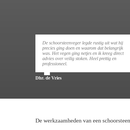
De schoorsteenveger legde rustig uit wat hij
precies ging doen en waarom dat belangrijk
was. Het vegen ging netjes en ik kreeg direct
advies over veilig stoken. Heel prettig en
professioneel.
Dhr. de Vries
De werkzaamheden van een schoorstee