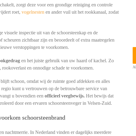
hakelt, zorgt deze voor een grondige reiniging en controle
ijdert roet,
vogelnesten
en ander vuil uit het rookkanaal, zodat
e visuele inspectie uit van de schoorsteenkap en de
of scheuren zichtbaar zijn en beoordeelt of extra maatregelen
ieuwe verstoppingen te voorkomen.
tookgedrag
en het juiste gebruik van uw haard of kachel. Zo
, rookoverlast en onnodige schade te voorkomen.
Al
lijft schoon, omdat wij de ruimte goed afdekken en alles
e regio kunt u vertrouwen op de betrouwbare service van
ntvangt u bovendien een
officieel veegbewijs.
Het bewijs dat
troleerd door een ervaren schoorsteenveger in Velsen-Zuid.
: voorkom schoorsteenbrand
een nachtmerrie. In Nederland vinden er dagelijks meerdere