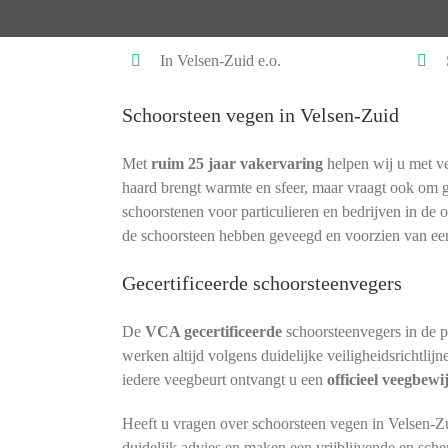
In Velsen-Zuid e.o.
Schoorsteen vegen in Velsen-Zuid
Met
ruim 25 jaar vakervaring
helpen wij u met ve
haard brengt warmte en sfeer, maar vraagt ook om 
schoorstenen voor particulieren en bedrijven in de 
de schoorsteen hebben geveegd en voorzien van ee
Gecertificeerde schoorsteenvegers
De
VCA gecertificeerde
schoorsteenvegers in de 
werken altijd volgens duidelijke veiligheidsrichtlij
iedere veegbeurt ontvangt u een
officieel veegbewi
Heeft u vragen over schoorsteen vegen in Velsen-Z
duidelijk advies en maken een vrijblijvende en sche