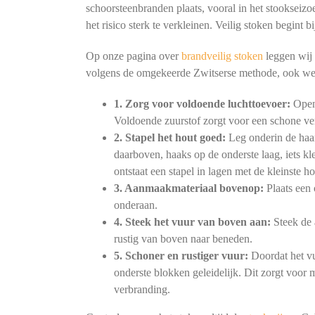
schoorsteenbranden plaats, vooral in het stookseizo
het risico sterk te verkleinen. Veilig stoken begint
Op onze pagina over
brandveilig stoken
leggen wij 
volgens de omgekeerde Zwitserse methode, ook we
1. Zorg voor voldoende luchttoevoer:
Open 
Voldoende zuurstof zorgt voor een schone ve
2. Stapel het hout goed:
Leg onderin de haar
daarboven, haaks op de onderste laag, iets kl
ontstaat een stapel in lagen met de kleinste h
3. Aanmaakmateriaal bovenop:
Plaats een 
onderaan.
4. Steek het vuur van boven aan:
Steek de 
rustig van boven naar beneden.
5. Schoner en rustiger vuur:
Doordat het vu
onderste blokken geleidelijk. Dit zorgt voor
verbranding.