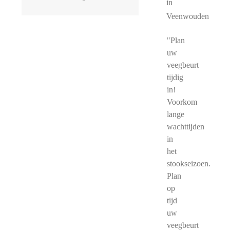
in
Veenwouden
"Plan
uw
veegbeurt
tijdig
in!
Voorkom
lange
wachttijden
in
het
stookseizoen.
Plan
op
tijd
uw
veegbeurt