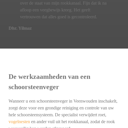
over de staat van mijn rookkanaal. Fijn dat ik na
afloop een veegbewijs kreeg. Het geeft
vertrouwen dat alles goed is gecontroleerd.
Dhr. Yilmaz
De werkzaamheden van een
schoorsteenveger
Wanneer u een schoorsteenveger in Veenwouden inschakelt,
zorgt deze voor een grondige reiniging en controle van uw
hele schoorsteensysteem. De specialist verwijdert roet,
vogelnesten
en ander vuil uit het rookkanaal, zodat de rook