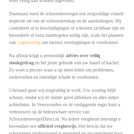
weer veilig kan worden afgevoerd.
Daarnaast voert de schoorsteenveger een zorgvuldige visuele
inspectie uit van de schoorsteenkap en de aansluitingen. Hij
controleert of er beschadigingen of scheuren zichtbaar zijn en
beoordeelt of extra maatregelen nodig zijn, zoals het plaatsen
van
vogelwering
om nieuwe verstoppingen te voorkomen.
Na afloop krijgt u persoonlijk
advies over veilig
stookgedrag
en het juiste gebruik van uw haard of kachel.
Zo weet u precies waar u op moet letten om problemen,
rookoverlast en onnodige schade te voorkomen.
Uiteraard gaan wij zorgvuldig te werk. Uw woning blijft
schoon, omdat wij de ruimte goed afdekken en alles netjes
achterlaten. In Veenwouden en de omliggende regio kunt u
vertrouwen op de betrouwbare service van
SchoorsteenvegerDirect.nl. Na iedere veegbeurt ontvangt u
bovendien een
officieel veegbewijs.
Het bewijs dat uw
schoorsteen professioneel is gereinigd en gecontroleerd door