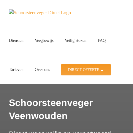
Ga
naar
inhoud
Diensten
Veegbewijs
Veilig stoken
FAQ
Tarieven
Over ons
DIRECT OFFERTE →
Schoorsteenveger
Veenwouden