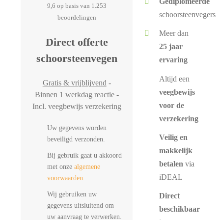
Gediplomeerde
9,6 op basis van 1.253
schoorsteenvegers
beoordelingen
Meer dan
Direct offerte
25 jaar
schoorsteenvegen
ervaring
Altijd een
Gratis & vrijblijvend
-
veegbewijs
Binnen 1 werkdag reactie -
voor de
Incl. veegbewijs verzekering
verzekering
Uw gegevens worden
Veilig en
beveiligd verzonden.
makkelijk
Bij gebruik gaat u akkoord
betalen
via
met onze
algemene
iDEAL
voorwaarden
.
Wij gebruiken uw
Direct
gegevens uitsluitend om
beschikbaar
uw aanvraag te verwerken.