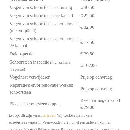
Vegen van schoorsteen - eenmalig
€ 39,50
Vegen van schoorsteen - 2e kanaal
€ 22,50
Vegen van schoorsteen - abonnement
€ 32,00
(niet verplicht)
Vegen van schoorsteen - abonnement
€ 17,50
2e kanaal
Dakinspectie
€ 29,50
Schoorsteen inspectie
(incl. camera
€ 167,00
inspectie)
Vogelnest verwijderen
Prijs op aanvraag
Reparatie’s en/of renovatie werken
Prijs op aanvraag
schoorsteen
Beschermingen vanaf
Plaatsen schoorsteenkappen
€ 79,00
Let op: dit zijn vanaf
tarieven
. Wij werken met lokale
schoorsteenvegers in Veenwouden die hun eigen tarieven kunnen
hanteren. Vraag altijd eerst een vrijblijvende offerte aan en maak vooraf