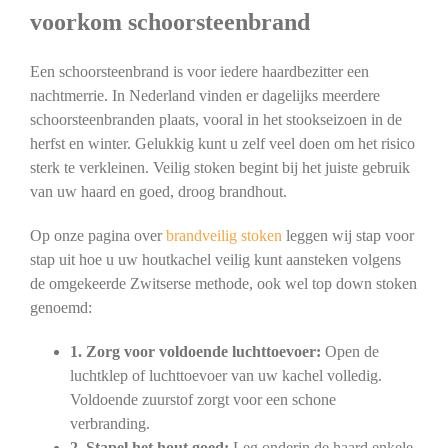
voorkom schoorsteenbrand
Een schoorsteenbrand is voor iedere haardbezitter een
nachtmerrie. In Nederland vinden er dagelijks meerdere
schoorsteenbranden plaats, vooral in het stookseizoen in de
herfst en winter. Gelukkig kunt u zelf veel doen om het risico
sterk te verkleinen. Veilig stoken begint bij het juiste gebruik
van uw haard en goed, droog brandhout.
Op onze pagina over
brandveilig stoken
leggen wij stap voor
stap uit hoe u uw houtkachel veilig kunt aansteken volgens
de omgekeerde Zwitserse methode, ook wel top down stoken
genoemd:
1. Zorg voor voldoende luchttoevoer:
Open de
luchtklep of luchttoevoer van uw kachel volledig.
Voldoende zuurstof zorgt voor een schone
verbranding.
2. Stapel het hout goed:
Leg onderin de haard enkele