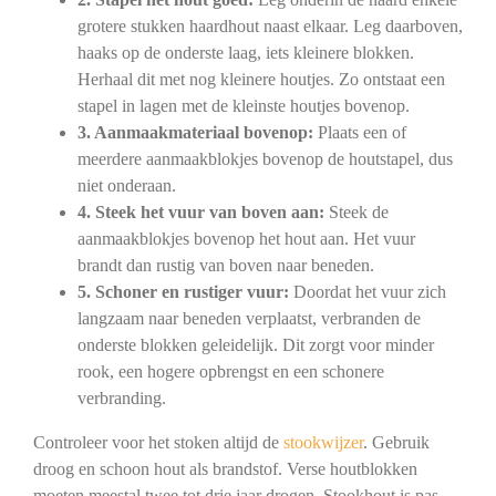
grotere stukken haardhout naast elkaar. Leg daarboven,
haaks op de onderste laag, iets kleinere blokken.
Herhaal dit met nog kleinere houtjes. Zo ontstaat een
stapel in lagen met de kleinste houtjes bovenop.
3. Aanmaakmateriaal bovenop:
Plaats een of
meerdere aanmaakblokjes bovenop de houtstapel, dus
niet onderaan.
4. Steek het vuur van boven aan:
Steek de
aanmaakblokjes bovenop het hout aan. Het vuur
brandt dan rustig van boven naar beneden.
5. Schoner en rustiger vuur:
Doordat het vuur zich
langzaam naar beneden verplaatst, verbranden de
onderste blokken geleidelijk. Dit zorgt voor minder
rook, een hogere opbrengst en een schonere
verbranding.
Controleer voor het stoken altijd de
stookwijzer
. Gebruik
droog en schoon hout als brandstof. Verse houtblokken
moeten meestal twee tot drie jaar drogen. Stookhout is pas