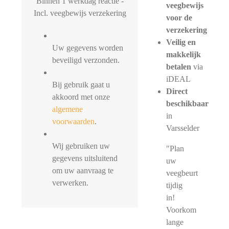
Binnen 1 werkdag reactie -
veegbewijs
Incl. veegbewijs verzekering
voor de
verzekering
Veilig en
Uw gegevens worden
makkelijk
beveiligd verzonden.
betalen
via
iDEAL
Bij gebruik gaat u
Direct
akkoord met onze
beschikbaar
algemene
in
voorwaarden
.
Varsselder
Wij gebruiken uw
"Plan
gegevens uitsluitend
uw
om uw aanvraag te
veegbeurt
verwerken.
tijdig
in!
Voorkom
lange