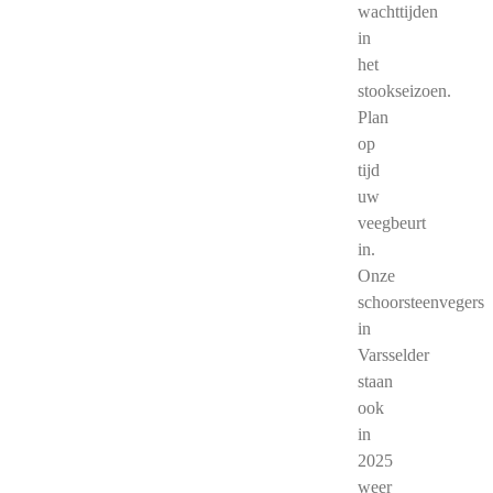
wachttijden
in
het
stookseizoen.
Plan
op
tijd
uw
veegbeurt
in.
Onze
schoorsteenvegers
in
Varsselder
staan
ook
in
2025
weer