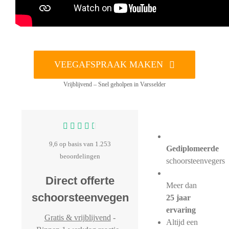
VEEGAFSPRAAK MAKEN
Vrijblijvend – Snel geholpen in Varsselder
9,6 op basis van 1.253
Gediplomeerde
beoordelingen
schoorsteenvegers
Direct offerte
Meer dan
schoorsteenvegen
25 jaar
ervaring
Gratis & vrijblijvend
-
Altijd een