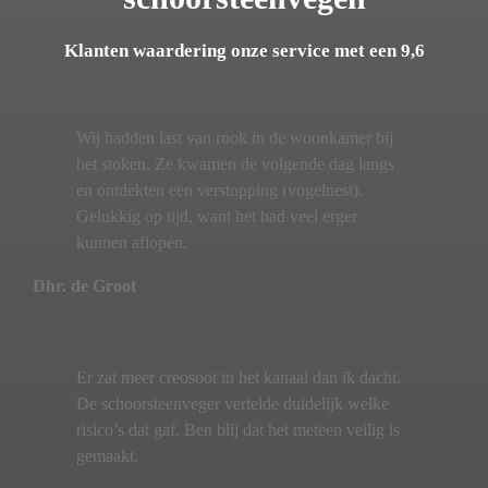
Klanten waardering onze service met een 9,6
Wij hadden last van rook in de woonkamer bij
het stoken. Ze kwamen de volgende dag langs
en ontdekten een verstopping (vogelnest).
Gelukkig op tijd, want het had veel erger
kunnen aflopen.
Dhr. de Groot
Er zat meer creosoot in het kanaal dan ik dacht.
De schoorsteenveger vertelde duidelijk welke
risico’s dat gaf. Ben blij dat het meteen veilig is
gemaakt.