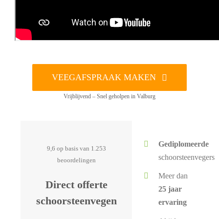
VEEGAFSPRAAK MAKEN
Vrijblijvend – Snel geholpen in Valburg
Gediplomeerde
9,6 op basis van 1.253
schoorsteenvegers
beoordelingen
Meer dan
Direct offerte
25 jaar
schoorsteenvegen
ervaring