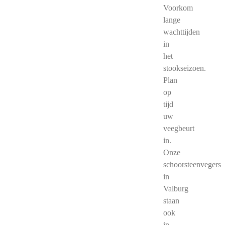
Voorkom
lange
wachttijden
in
het
stookseizoen.
Plan
op
tijd
uw
veegbeurt
in.
Onze
schoorsteenvegers
in
Valburg
staan
ook
in