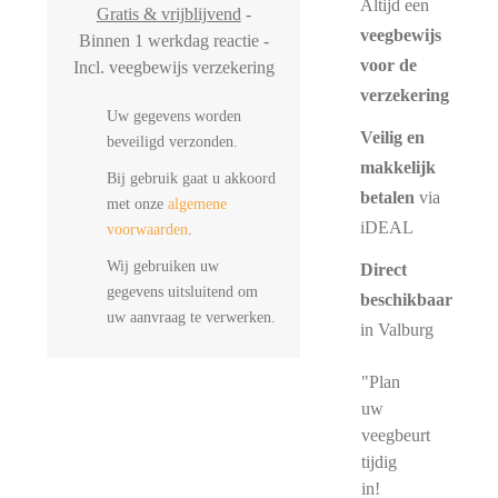
Altijd een
Gratis & vrijblijvend
-
veegbewijs
Binnen 1 werkdag reactie -
voor de
Incl. veegbewijs verzekering
verzekering
Uw gegevens worden
Veilig en
beveiligd verzonden.
makkelijk
Bij gebruik gaat u akkoord
betalen
via
met onze
algemene
iDEAL
voorwaarden
.
Wij gebruiken uw
Direct
gegevens uitsluitend om
beschikbaar
uw aanvraag te verwerken.
in Valburg
"Plan
uw
veegbeurt
tijdig
in!