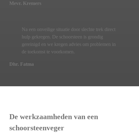
Mevr. Kremers
Na een onveilige situatie door slechte trek direct
hulp gekregen. De schoorsteen is grondig
gereinigd en we kregen advies om problemen in
de toekomst te voorkomen.
Dhr. Fatma
De werkzaamheden van een
schoorsteenveger