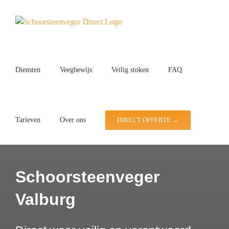
Ga
naar
inhoud
Diensten
Veegbewijs
Veilig stoken
FAQ
Tarieven
Over ons
DIRECT OFFERTE →
Schoorsteenveger
Valburg