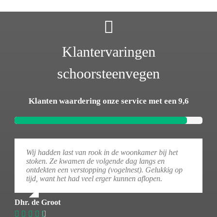
Klantervaringen
schoorsteenvegen
Klanten waardering onze service met een 9,6
Wij hadden last van rook in de woonkamer bij het
stoken. Ze kwamen de volgende dag langs en
ontdekten een verstopping (vogelnest). Gelukkig op
tijd, want het had veel erger kunnen aflopen.
Dhr. de Groot