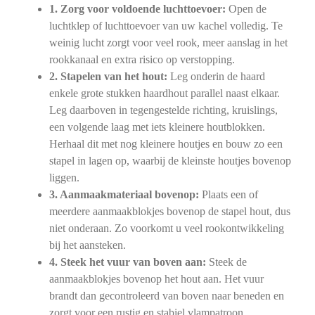
1. Zorg voor voldoende luchttoevoer:
Open de
luchtklep of luchttoevoer van uw kachel volledig. Te
weinig lucht zorgt voor veel rook, meer aanslag in het
rookkanaal en extra risico op verstopping.
2. Stapelen van het hout:
Leg onderin de haard
enkele grote stukken haardhout parallel naast elkaar.
Leg daarboven in tegengestelde richting, kruislings,
een volgende laag met iets kleinere houtblokken.
Herhaal dit met nog kleinere houtjes en bouw zo een
stapel in lagen op, waarbij de kleinste houtjes bovenop
liggen.
3. Aanmaakmateriaal bovenop:
Plaats een of
meerdere aanmaakblokjes bovenop de stapel hout, dus
niet onderaan. Zo voorkomt u veel rookontwikkeling
bij het aansteken.
4. Steek het vuur van boven aan:
Steek de
aanmaakblokjes bovenop het hout aan. Het vuur
brandt dan gecontroleerd van boven naar beneden en
zorgt voor een rustig en stabiel vlampatroon.