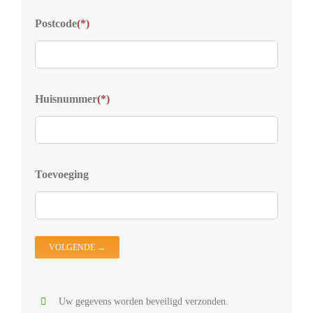
Typ
Postcode
(*)
Welk
voor
Kies
Huisnummer
(*)
S
D
Z
D
Toevoeging
D
V
D
O
Uw gegevens worden beveiligd verzonden.