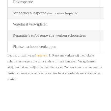
Dakinspectie
€ 2
Schoorsteen inspectie
€ 1
(incl. camera inspectie)
Vogelnest verwijderen
Pri
Reparatie’s en/of renovatie werken schoorsteen
Pri
Plaatsen schoorsteenkappen
Bes
Let op: dit zijn vanaf
tarieven
. In Renkum werken wij met lokale
schoorsteenvegers die soms andere prijzen hanteren. Vraag daarom
altijd vooraf een vrijblijvende offerte aan. Zo voorkomt u onverwachte
kosten en weet u zeker waar u aan toe bent voordat de werkzaamheden
starten.