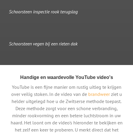
Schoorsteen inspectie rook terugslag
Schoorsteen vegen bij een rieten dak
Handige en waardevolle YouTube video's
YouTube is een fijne manier om rustig uitleg te krijgen
over veilig stoken. In de video van de
brandweer
ziet u
helder uitgelegd hoe u de Zwitserse methode toepast.
Deze methode zorgt voor een schone verbranding,
minder rookvorming en een betere luchtstroom in uw
haard. Het loont om de video's hieronder te bekijken en
het zelf een keer te proberen. U merkt direct dat het