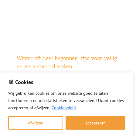
Winter officieel begonnen: tips voor veilig
en verantwoord stoken
1 december 2025
🍪 Cookies
Nu de winter officieel is begonnen, wilt u
Wij
gebruiken
cookies
om
onze
website
goed
te
laten
misschien genieten van een warm haardvuur. Met
functioneren
en
om
statistieken
te
verzamelen.
U
kunt
cookies
deze tips stookt u veilig, verantwoord en volgens
accepteren of afwijzen.
Cookiebeleid
de geldende regels. Veilig en verantwoord stoken
kort samengevat Gebruik alleen droog en schoon
Afwijzen
Accepteren
hout Laat de [...]