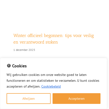
Winter officieel begonnen: tips voor veilig
en verantwoord stoken
1 december 2025
Nu de winter officieel is begonnen, wilt u
🍪 Cookies
misschien genieten van een warm haardvuur. Met
deze tips stookt u veilig, verantwoord en volgens
Wij
gebruiken
cookies
om
onze
website
goed
te
laten
de geldende regels. Veilig en verantwoord stoken
functioneren
en
om
statistieken
te
verzamelen.
U
kunt
cookies
kort samengevat Gebruik alleen droog en schoon
accepteren of afwijzen.
Cookiebeleid
hout Laat de [...]
Afwijzen
Accepteren