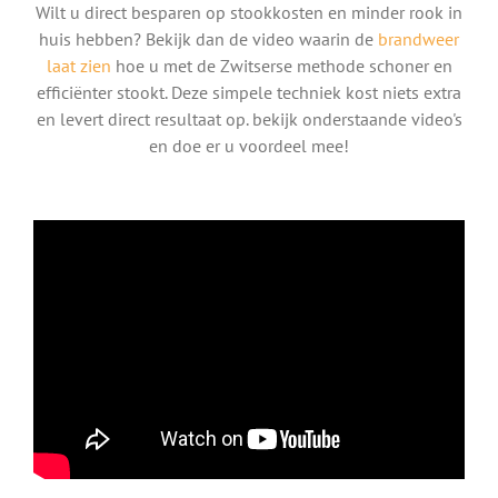
Wilt u direct besparen op stookkosten en minder rook in
huis hebben? Bekijk dan de video waarin de
brandweer
laat zien
hoe u met de Zwitserse methode schoner en
efficiënter stookt. Deze simpele techniek kost niets extra
en levert direct resultaat op. bekijk onderstaande video's
en doe er u voordeel mee!