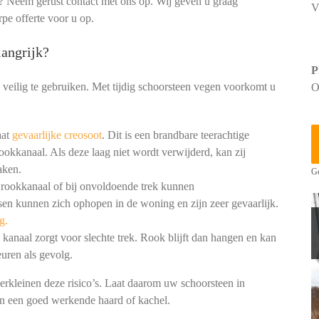
? Neem gerust contact met ons op. Wij geven u graag
V
rpe offerte voor u op.
angrijk?
P
 veilig te gebruiken. Met tijdig schoorsteen vegen voorkomt u
O
aat
gevaarlijke creosoot
. Dit is een brandbare teerachtige
ookkanaal. Als deze laag niet wordt verwijderd, kan zij
aken.
Ge
 rookkanaal of bij onvoldoende trek kunnen
en kunnen zich ophopen in de woning en zijn zeer gevaarlijk.
g.
kanaal zorgt voor slechte trek. Rook blijft dan hangen en kan
uren als gevolg.
erkleinen deze risico’s. Laat daarom uw schoorsteen in
en een goed werkende haard of kachel.