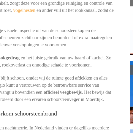
elt, zorgt deze voor een grondige reiniging en controle van
t roet,
vogelnesten
en ander vuil uit het rookkanaal, zodat de
e visuele inspectie uit van de schoorsteenkap en de
of scheuren zichtbaar zijn en beoordeelt of extra maatregelen
ieuwe verstoppingen te voorkomen.
tookgedrag
en het juiste gebruik van uw haard of kachel. Zo
, rookoverlast en onnodige schade te voorkomen.
lijft schoon, omdat wij de ruimte goed afdekken en alles
egio kunt u vertrouwen op de betrouwbare service van
ntvangt u bovendien een
officieel veegbewijs.
Het bewijs dat
troleerd door een ervaren schoorsteenveger in Moerdijk.
oorkom schoorsteenbrand
een nachtmerrie. In Nederland vinden er dagelijks meerdere