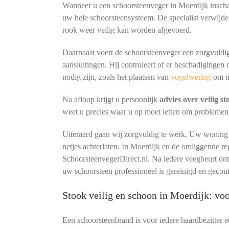
Wanneer u een schoorsteenveger in Moerdijk inschak
uw hele schoorsteensysteem. De specialist verwijder
rook weer veilig kan worden afgevoerd.
Daarnaast voert de schoorsteenveger een zorgvuldig
aansluitingen. Hij controleert of er beschadigingen 
nodig zijn, zoals het plaatsen van
vogelwering
om n
Na afloop krijgt u persoonlijk
advies over veilig s
weet u precies waar u op moet letten om problemen
Uiteraard gaan wij zorgvuldig te werk. Uw woning b
netjes achterlaten. In Moerdijk en de omliggende r
SchoorsteenvegerDirect.nl. Na iedere veegbeurt o
uw schoorsteen professioneel is gereinigd en gecon
Stook veilig en schoon in Moerdijk: v
Een schoorsteenbrand is voor iedere haardbezitter 