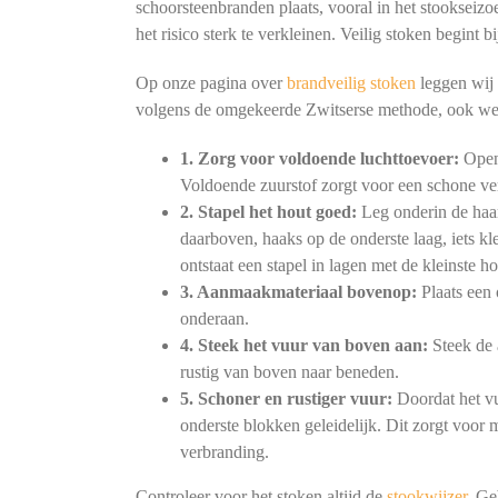
schoorsteenbranden plaats, vooral in het stookseizo
het risico sterk te verkleinen. Veilig stoken begint
Op onze pagina over
brandveilig stoken
leggen wij 
volgens de omgekeerde Zwitserse methode, ook we
1. Zorg voor voldoende luchttoevoer:
Open 
Voldoende zuurstof zorgt voor een schone ve
2. Stapel het hout goed:
Leg onderin de haar
daarboven, haaks op de onderste laag, iets kl
ontstaat een stapel in lagen met de kleinste h
3. Aanmaakmateriaal bovenop:
Plaats een 
onderaan.
4. Steek het vuur van boven aan:
Steek de 
rustig van boven naar beneden.
5. Schoner en rustiger vuur:
Doordat het vu
onderste blokken geleidelijk. Dit zorgt voor
verbranding.
Controleer voor het stoken altijd de
stookwijzer
. Ge