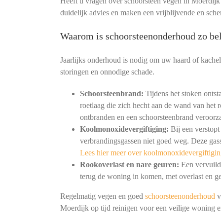
Heeft u vragen over schoorsteen vegen in Moerdijk
duidelijk advies en maken een vrijblijvende en sche
Waarom is schoorsteenonderhoud zo bel
Jaarlijks onderhoud is nodig om uw haard of kachel
storingen en onnodige schade.
Schoorsteenbrand:
Tijdens het stoken ontst
roetlaag die zich hecht aan de wand van het r
ontbranden en een schoorsteenbrand veroorz
Koolmonoxidevergiftiging:
Bij een verstopt
verbrandingsgassen niet goed weg. Deze gass
Lees hier meer over koolmonoxidevergiftigin
Rookoverlast en nare geuren:
Een vervuild 
terug de woning in komen, met overlast en ge
Regelmatig vegen en goed
schoorsteenonderhoud
v
Moerdijk op tijd reinigen voor een veilige woning 