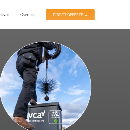
rieven
Over ons
DIRECT OFFERTE →