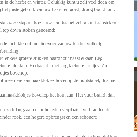
en in de herfst en winter. Gelukkig kunt u zelf veel doen om
 bij het juiste gebruik van uw haard en goed, droog brandhout.
stap voor stap uit hoe u uw houtkachel veilig kunt aansteken
l top down stoken genoemd:
de luchtklep of luchttoevoer van uw kachel volledig.
rbranding.
d enkele grotere stukken haardhout naast elkaar. Leg
einere blokken. Herhaal dit met nog kleinere houtjes. Zo
outjes bovenop.
of meerdere aanmaakblokjes bovenop de houtstapel, dus niet
aanmaakblokjes bovenop het hout aan. Het vuur brandt dan
ur zich langzaam naar beneden verplaatst, verbranden de
 minder rook, een hogere opbrengst en een schonere
bruik droog en schoon hout als brandstof. Verse houtblokken