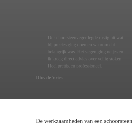
De schoorsteenveger legde rustig uit wat
hij precies ging doen en waarom dat
belangrijk was. Het vegen ging netjes en
ik kreeg direct advies over veilig stoken.
Heel prettig en professioneel.
Dhr. de Vries
De werkzaamheden van een schoorstee