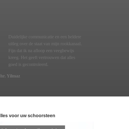
Duidelijke communicatie en een heldere
uitleg over de staat van mijn rookkanaal.
Fijn dat ik na afloop een veegbewijs
kreeg. Het geeft vertrouwen dat alles
goed is gecontroleerd.
hr. Yilmaz
lles voor uw schoorsteen