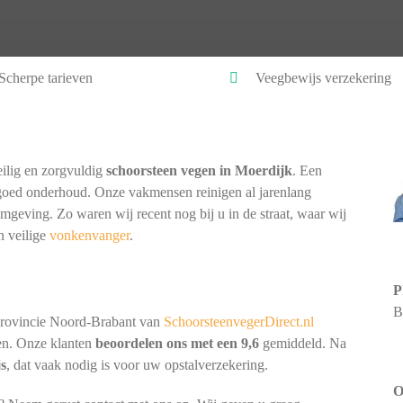
Scherpe tarieven
Veegbewijs verzekering
ilig en zorgvuldig
schoorsteen vegen in Moerdijk
. Een
goed onderhoud. Onze vakmensen reinigen al jarenlang
omgeving. Zo waren wij recent nog bij u in de straat, waar wij
n veilige
vonkenvanger
.
P
B
provincie Noord-Brabant van
SchoorsteenvegerDirect.nl
nen. Onze klanten
beoordelen ons met een 9,6
gemiddeld. Na
js
, dat vaak nodig is voor uw opstalverzekering.
O