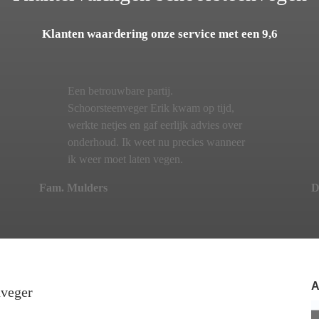
Klanten waardering onze service met een 9,6
Een betrouwbare partij.
Schoorsteenveger Erik kwam op tijd,
werkte netjes en gaf eerlijk advies over
onderhoud. Ik weet nu precies wanneer
ik weer moet laten vegen.
Fam. Mulders
D
A
nveger