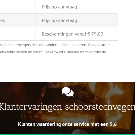
Prijs op aanvraag
een
Prijs op aanvraag
Beschermingen vanaf € 79,00
e schoorsteenvegers die soms andere prijzen hanteren. Vraag daarom
onverwachte kosten en weet u zeker waar u aan toe bent voordat de
Klantervaringen schoorsteenvege
Klanten waardering onze service met een 9,6