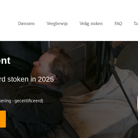
Diensten
Veegbewijs
Veilig stoken
FAQ
Ta
nt
rd stoken in 2025
ering - gecertificeerd)