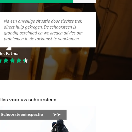
Na een onveilige situatie door slechte trek
direct hulp gekregen. De schoorsteen is
grondig gereinigd en we kregen advies om
problemen in de toekomst te voorkomen.
hr. Fatma
lles voor uw schoorsteen