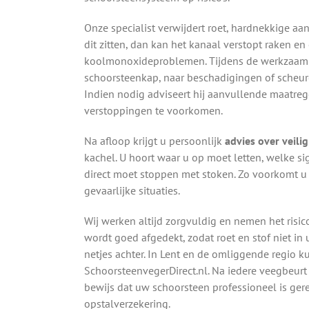
Onze specialist verwijdert roet, hardnekkige aa
dit zitten, dan kan het kanaal verstopt raken en
koolmonoxideproblemen. Tijdens de werkzaamh
schoorsteenkap, naar beschadigingen of scheur
Indien nodig adviseert hij aanvullende maatreg
verstoppingen te voorkomen.
Na afloop krijgt u persoonlijk
advies over veili
kachel. U hoort waar u op moet letten, welke 
direct moet stoppen met stoken. Zo voorkomt u
gevaarlijke situaties.
Wij werken altijd zorgvuldig en nemen het risic
wordt goed afgedekt, zodat roet en stof niet i
netjes achter. In Lent en de omliggende regio 
SchoorsteenvegerDirect.nl. Na iedere veegbeur
bewijs dat uw schoorsteen professioneel is ger
opstalverzekering.