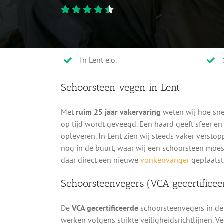
In Lent e.o.
Schoorsteen vegen in Lent
Met
ruim 25 jaar vakervaring
weten wij hoe sne
op tijd wordt geveegd. Een haard geeft sfeer e
opleveren. In Lent zien wij steeds vaker versto
nog in de buurt, waar wij een schoorsteen moes
daar direct een nieuwe
vonkenvanger
geplaatst
Schoorsteenvegers (VCA gecertificee
De
VCA gecertificeerde
schoorsteenvegers in de
werken volgens strikte veiligheidsrichtlijnen. V