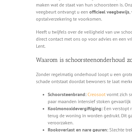
maken wat de staat van hun schoorsteen is. On
veegbeurt ontvangt u een
officieel veegbewijs
,
opstalverzekering te voorkomen.
Heeft u twijfels over de veiligheid van uw scho
direct contact met ons op voor advies en een vr
Lent.
Waarom is schoorsteenonderhoud zo
Zonder regelmatig onderhoud loopt u een groter
schade ontstaat doordat bewoners te laat merke
Schoorsteenbrand:
Creosoot
vormt zich s
paar maanden intensief stoken gevaarlijk
Koolmonoxidevergiftiging:
Een verstopt 
terug de woning in worden gedrukt. Dit g
veroorzaken.
Rookoverlast en nare geuren:
Slechte tre