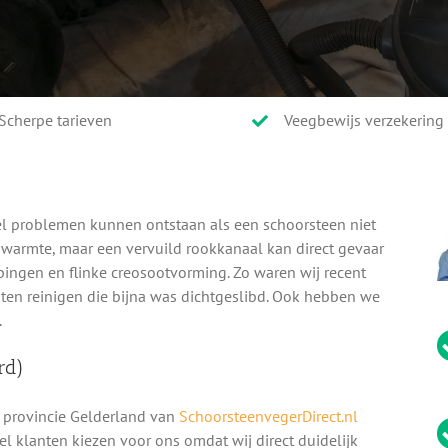
Scherpe tarieven
Veegbewijs verzekering
l problemen kunnen ontstaan als een schoorsteen niet
n warmte, maar een vervuild rookkanaal kan direct gevaar
ppingen en flinke creosootvorming. Zo waren wij recent
ten reinigen die bijna was dichtgeslibd. Ook hebben we
.
rd)
 provincie Gelderland van
SchoorsteenvegerDirect.nl
eel klanten kiezen voor ons omdat wij direct duidelijk