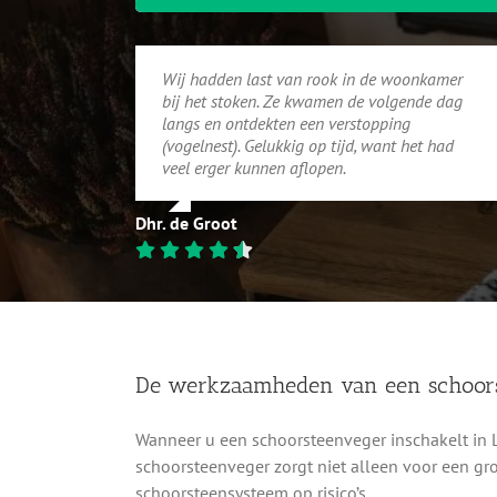
Wij hadden last van rook in de woonkamer
bij het stoken. Ze kwamen de volgende dag
langs en ontdekten een verstopping
(vogelnest). Gelukkig op tijd, want het had
veel erger kunnen aflopen.
Dhr. de Groot
De werkzaamheden van een schoor
Wanneer u een schoorsteenveger inschakelt in 
schoorsteenveger zorgt niet alleen voor een gro
schoorsteensysteem op risico’s.