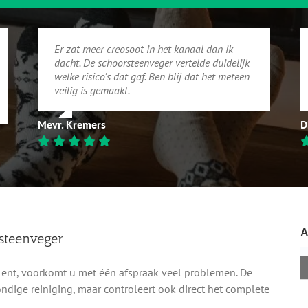
Er zat meer creosoot in het kanaal dan ik
dacht. De schoorsteenveger vertelde duidelijk
welke risico’s dat gaf. Ben blij dat het meteen
veilig is gemaakt.
Mevr. Kremers
D
A
steenveger
Lent, voorkomt u met één afspraak veel problemen. De
ndige reiniging, maar controleert ook direct het complete