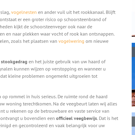
nslag,
vogelnesten
en ander vuil uit het rookkanaal. Blijft
 ontstaat er een groter risico op schoorsteenbrand of
eden kijkt de schoorsteenveger ook naar de
en en naar plekken waar vocht of rook kan ontsnappen.
elen, zoals het plaatsen van
vogelwering
om nieuwe
g stookgedrag
en het juiste gebruik van uw haard of
signalen kunnen wijzen op verstopping en wanneer u
 dat kleine problemen ongemerkt uitgroeien tot
o op rommel in huis serieus. De ruimte rond de haard
n uw woning terechtkomen. Na de veegbeurt laten wij alles
kunt u rekenen op de betrouwbare en vaste service van
t ontvangt u bovendien een
officieel veegbewijs
. Dat is het
einigd en gecontroleerd en vaak belangrijk voor uw