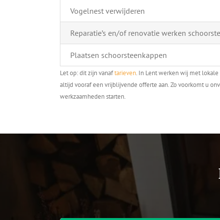
Vogelnest verwijderen
Reparatie’s en/of renovatie werken schoorst
Plaatsen schoorsteenkappen
Let op: dit zijn vanaf
tarieven
. In Lent werken wij met lokal
altijd vooraf een vrijblijvende offerte aan. Zo voorkomt u 
werkzaamheden starten.