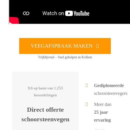
VEEGAFSPRAAK MAKEN
Vrijblijvend – Snel geholpen in Kollum
Gediplomeerde
9,6 op basis van 1.253
schoorsteenvegers
beoordelingen
Meer dan
Direct offerte
25 jaar
schoorsteenvegen
ervaring