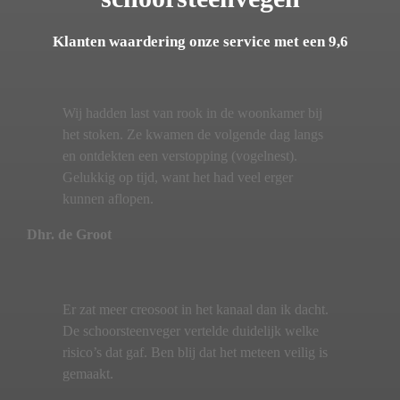
Klanten waardering onze service met een 9,6
Wij hadden last van rook in de woonkamer bij
het stoken. Ze kwamen de volgende dag langs
en ontdekten een verstopping (vogelnest).
Gelukkig op tijd, want het had veel erger
kunnen aflopen.
Dhr. de Groot
Er zat meer creosoot in het kanaal dan ik dacht.
De schoorsteenveger vertelde duidelijk welke
risico’s dat gaf. Ben blij dat het meteen veilig is
gemaakt.