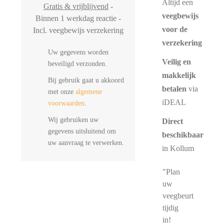
Altijd een
Gratis & vrijblijvend
-
veegbewijs
Binnen 1 werkdag reactie -
voor de
Incl. veegbewijs verzekering
verzekering
Uw gegevens worden
Veilig en
beveiligd verzonden.
makkelijk
Bij gebruik gaat u akkoord
betalen
via
met onze
algemene
iDEAL
voorwaarden
.
Wij gebruiken uw
Direct
gegevens uitsluitend om
beschikbaar
uw aanvraag te verwerken.
in Kollum
"Plan
uw
veegbeurt
tijdig
in!