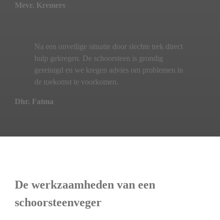
Mevr. Kremers
Na een onveilige situatie door slechte trek direct
hulp gekregen. De schoorsteen is grondig
gereinigd en we kregen advies om problemen in
de toekomst te voorkomen.
Dhr. Fatma
De werkzaamheden van een
schoorsteenveger