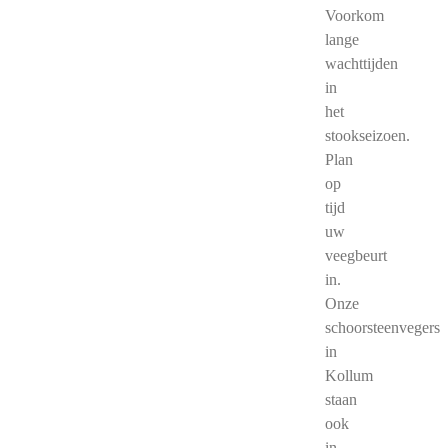
Voorkom
lange
wachttijden
in
het
stookseizoen.
Plan
op
tijd
uw
veegbeurt
in.
Onze
schoorsteenvegers
in
Kollum
staan
ook
in