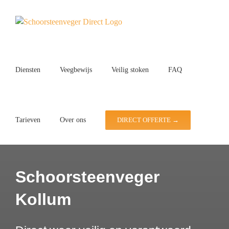
Ga
naar
inhoud
Diensten
Veegbewijs
Veilig stoken
FAQ
Tarieven
Over ons
DIRECT OFFERTE →
Schoorsteenveger
Kollum