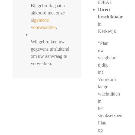
iDEAL
Bij gebruik gaat u
Direct
akkoord met onze
beschikbaar
algemene
in
voorwaarden
.
Kerkwijk
Wij gebruiken uw
"Plan
gegevens uitsluitend
uw
om uw aanvraag te
veegbeurt
verwerken.
tijdig
in!
Voorkom
lange
wachttijden
in
het
stookseizoen.
Plan
op