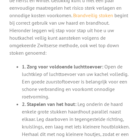
de herfst en winter. Gelukkig kunt u met een paar
eenvoudige maatregelen het risico sterk verlagen en
onnodige kosten voorkomen.
Brandveilig stoken
begint
bij correct gebruik van uw haard en brandhout.
Hieronder leggen wij stap voor stap uit hoe u uw
houtkachel veilig kunt aansteken volgens de
omgekeerde Zwitserse methode, ook wel top down
stoken genoemd:
1. Zorg voor voldoende luchttoevoer:
Open de
luchtklep of luchttoevoer van uw kachel volledig.
Een goede zuurstoftoevoer is belangrijk voor een
schone verbranding en voorkomt onnodige
roetvorming.
2. Stapelen van het hout:
Leg onderin de haard
enkele grote stukken haardhout parallel naast
elkaar. Leg daarboven in tegengestelde richting,
kruislings, een laag met iets kleinere houtblokken.
Herhaal dit met nog kleinere houtjes, zodat er een