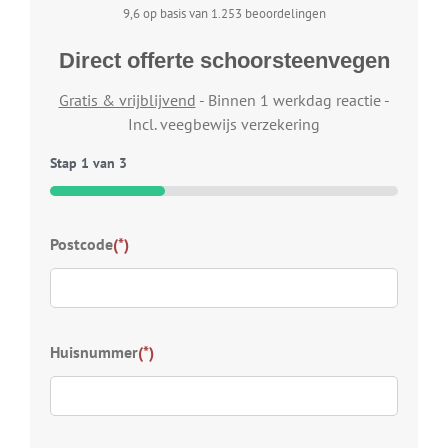
9,6 op basis van 1.253 beoordelingen
Direct offerte schoorsteenvegen
Gratis & vrijblijvend
- Binnen 1 werkdag reactie -
Incl. veegbewijs verzekering
Stap
1
van
3
33%
Typ
Postcode
(*)
Welk
wij 
Kies
Huisnummer
(*)
S
D
Z