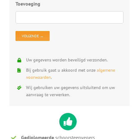
D
Toevoeging
D
V
D
O
Uw gegevens worden beveiligd verzonden.
Bij gebruik gaat u akkoord met onze
algemene
voorwaarden
.
Wij gebruiken uw gegevens uitsluitend om uw
aanvraag te verwerken.
Gediplomeerde
schoorsteenvegers