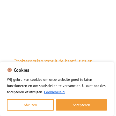
Rookterugslag vanuit de haard: tips en
oplossingen
Cookies
3 december 2025
Wij
gebruiken
cookies
om
onze
website
goed
te
laten
functioneren
en
om
statistieken
te
verzamelen.
U
kunt
cookies
Rook vanuit de haard die terug uw woning
accepteren of afwijzen.
Cookiebeleid
inkomt, duidt vaak op een probleem met de
schoorsteen of ventilatie. Goed stookgedrag en
Afwijzen
Accepteren
onderhoud voorkomen dit rookterugslag vanuit
de haard probleem. Rookterugslag in het kort