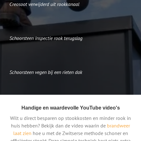
Creosoot verwijderd uit rookkanaal
Schoorsteen inspectie rook terugslag
Schoorsteen vegen bij een rieten dak
Handige en waardevolle YouTube video's
Wilt u direct besparen op stookkosten en minder rook in
huis hebben? Bekijk dan de video waarin de
brandweer
laat zien
hoe u met de Zwitserse methode schoner en
efficiënter stookt. Deze simpele techniek kost niets extra