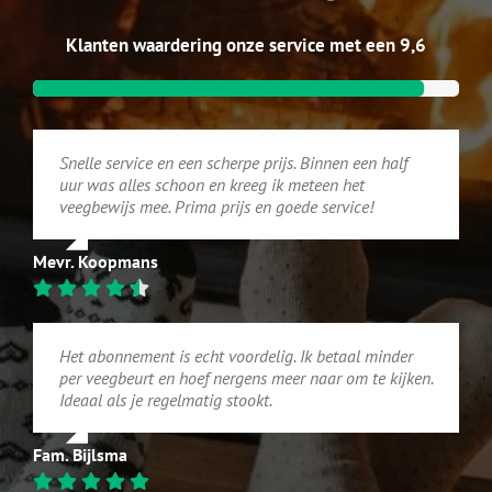
Klanten waardering onze service met een 9,6
Snelle service en een scherpe prijs. Binnen een half
uur was alles schoon en kreeg ik meteen het
veegbewijs mee. Prima prijs en goede service!
Mevr. Koopmans
Het abonnement is echt voordelig. Ik betaal minder
per veegbeurt en hoef nergens meer naar om te kijken.
Ideaal als je regelmatig stookt.
Fam. Bijlsma