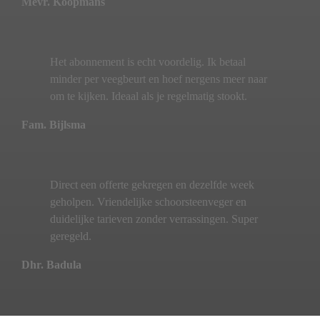
Mevr. Koopmans
Het abonnement is echt voordelig. Ik betaal
minder per veegbeurt en hoef nergens meer naar
om te kijken. Ideaal als je regelmatig stookt.
Fam. Bijlsma
Direct een offerte gekregen en dezelfde week
geholpen. Vriendelijke schoorsteenveger en
duidelijke tarieven zonder verrassingen. Super
geregeld.
Dhr. Badula