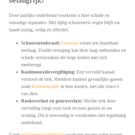
belangrijk?
Door jaarlijks onderhoud voorkomt u dure schade en
onnodige reparaties. Met tijdig schoorsteen vegen blijft uw
haard zuinig, veilig en effectief.
Schoorsteenbrand:
Creosoot
vormt een brandbare
teerlaag. Zonder reiniging kan deze laag ontbranden en
schade veroorzaken die hoge kosten met zich
meebrengt.
Koolmonoxidevergiftiging:
Een vervuild kanaal
verstoort de trek. Hierdoor kunnen gevaarlijke gassen
zoals
koolmonoxide
in huis komen, met alle risico’s
van dien.
Rookoverlast en geuroverlast:
Slechte trek door
vervuiling zorgt voor rook en nare geuren in uw
woning. Dit is eenvoudig te voorkomen met regelmatig
onderhoud.
Goed
schoorsteenonderhoud
voorkomt onverwachte kosten