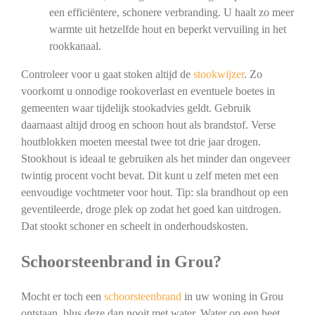
een efficiëntere, schonere verbranding. U haalt zo meer
warmte uit hetzelfde hout en beperkt vervuiling in het
rookkanaal.
Controleer voor u gaat stoken altijd de
stookwijzer
. Zo
voorkomt u onnodige rookoverlast en eventuele boetes in
gemeenten waar tijdelijk stookadvies geldt. Gebruik
daarnaast altijd droog en schoon hout als brandstof. Verse
houtblokken moeten meestal twee tot drie jaar drogen.
Stookhout is ideaal te gebruiken als het minder dan ongeveer
twintig procent vocht bevat. Dit kunt u zelf meten met een
eenvoudige vochtmeter voor hout. Tip: sla brandhout op een
geventileerde, droge plek op zodat het goed kan uitdrogen.
Dat stookt schoner en scheelt in onderhoudskosten.
Schoorsteenbrand in Grou?
Mocht er toch een
schoorsteenbrand
in uw woning in Grou
ontstaan, blus deze dan nooit met water. Water op een heet