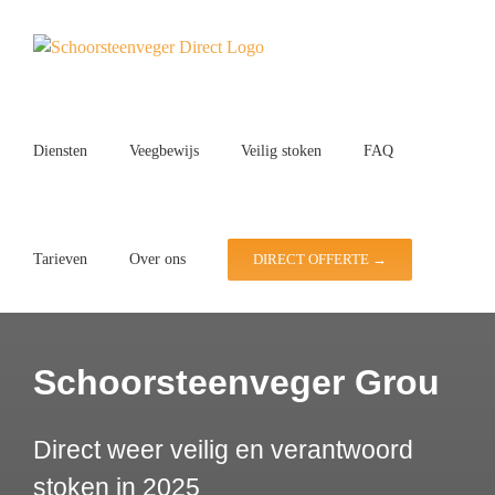
Ga
naar
inhoud
Diensten
Veegbewijs
Veilig stoken
FAQ
Tarieven
Over ons
DIRECT OFFERTE →
Schoorsteenveger Grou
Direct weer veilig en verantwoord
stoken in 2025