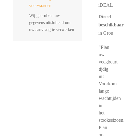
iDEAL
voorwaarden
.
Wij gebruiken uw
Direct
gegevens uitsluitend om
beschikbaar
uw aanvraag te verwerken.
in Grou
"Plan
uw
veegbeurt
tijdig
in!
Voorkom
lange
wachttijden
in
het
stookseizoen.
Plan
op