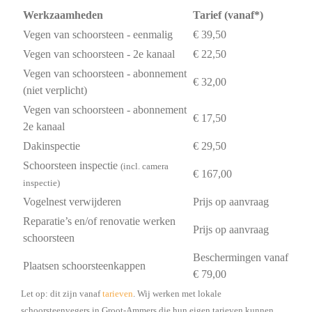
Werkzaamheden
Tarief (vanaf*)
Vegen van schoorsteen - eenmalig
€ 39,50
Vegen van schoorsteen - 2e kanaal
€ 22,50
Vegen van schoorsteen - abonnement
€ 32,00
(niet verplicht)
Vegen van schoorsteen - abonnement
€ 17,50
2e kanaal
Dakinspectie
€ 29,50
Schoorsteen inspectie
(incl. camera
€ 167,00
inspectie)
Vogelnest verwijderen
Prijs op aanvraag
Reparatie’s en/of renovatie werken
Prijs op aanvraag
schoorsteen
Beschermingen vanaf
Plaatsen schoorsteenkappen
€ 79,00
Let op: dit zijn vanaf
tarieven
. Wij werken met lokale
schoorsteenvegers in Groot-Ammers die hun eigen tarieven kunnen