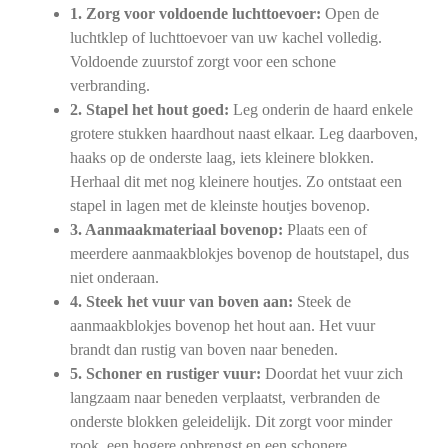
1. Zorg voor voldoende luchttoevoer:
Open de
luchtklep of luchttoevoer van uw kachel volledig.
Voldoende zuurstof zorgt voor een schone
verbranding.
2. Stapel het hout goed:
Leg onderin de haard enkele
grotere stukken haardhout naast elkaar. Leg daarboven,
haaks op de onderste laag, iets kleinere blokken.
Herhaal dit met nog kleinere houtjes. Zo ontstaat een
stapel in lagen met de kleinste houtjes bovenop.
3. Aanmaakmateriaal bovenop:
Plaats een of
meerdere aanmaakblokjes bovenop de houtstapel, dus
niet onderaan.
4. Steek het vuur van boven aan:
Steek de
aanmaakblokjes bovenop het hout aan. Het vuur
brandt dan rustig van boven naar beneden.
5. Schoner en rustiger vuur:
Doordat het vuur zich
langzaam naar beneden verplaatst, verbranden de
onderste blokken geleidelijk. Dit zorgt voor minder
rook, een hogere opbrengst en een schonere