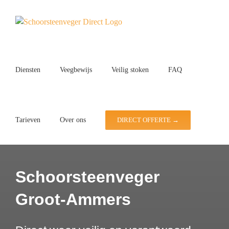
Ga
naar
inhoud
Diensten
Veegbewijs
Veilig stoken
FAQ
Tarieven
Over ons
DIRECT OFFERTE →
Schoorsteenveger
Groot-Ammers