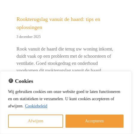
Rookterugslag vanuit de haard: tips en
oplossingen
3 december 2025
Rook vanuit de haard die terug uw woning inkomt,
duidt vaak op een probleem met de schoorsteen of
ventilatie. Goed stookgedrag en onderhoud
voorkomen dit rookterugslag vanuit de haard
probleem. Rookterugslag in het kort samengevat
🍪 Cookies
Rookterugslag ontstaat vaak door slechte [...]
Wij
gebruiken
cookies
om
onze
website
goed
te
laten
functioneren
en
om
statistieken
te
verzamelen.
U
kunt
cookies
accepteren of
afwijzen.
Cookiebeleid
Afwijzen
Accepteren