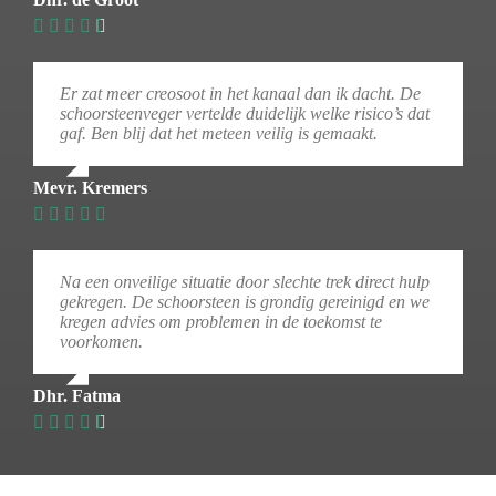
Er zat meer creosoot in het kanaal dan ik dacht. De
schoorsteenveger vertelde duidelijk welke risico’s dat
gaf. Ben blij dat het meteen veilig is gemaakt.
Mevr. Kremers
Na een onveilige situatie door slechte trek direct hulp
gekregen. De schoorsteen is grondig gereinigd en we
kregen advies om problemen in de toekomst te
voorkomen.
Dhr. Fatma