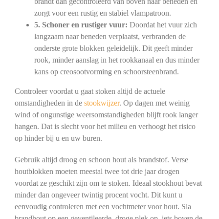
brandt dan gecontroleerd van boven naar beneden en
zorgt voor een rustig en stabiel vlampatroon.
5. Schoner en rustiger vuur:
Doordat het vuur zich
langzaam naar beneden verplaatst, verbranden de
onderste grote blokken geleidelijk. Dit geeft minder
rook, minder aanslag in het rookkanaal en dus minder
kans op creosootvorming en schoorsteenbrand.
Controleer voordat u gaat stoken altijd de actuele
omstandigheden in de
stookwijzer
. Op dagen met weinig
wind of ongunstige weersomstandigheden blijft rook langer
hangen. Dat is slecht voor het milieu en verhoogt het risico
op hinder bij u en uw buren.
Gebruik altijd droog en schoon hout als brandstof. Verse
houtblokken moeten meestal twee tot drie jaar drogen
voordat ze geschikt zijn om te stoken. Ideaal stookhout bevat
minder dan ongeveer twintig procent vocht. Dit kunt u
eenvoudig controleren met een vochtmeter voor hout. Sla
brandhout op een geventileerde, droge plek op, iets boven de