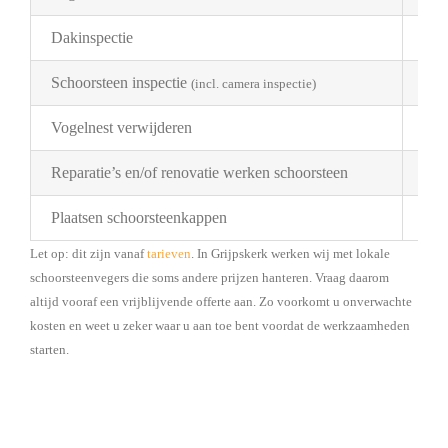
Dakinspectie
€ 2
Schoorsteen inspectie
€ 1
(incl. camera inspectie)
Vogelnest verwijderen
Pri
Reparatie’s en/of renovatie werken schoorsteen
Pri
Plaatsen schoorsteenkappen
Bes
Let op: dit zijn vanaf
tarieven
. In Grijpskerk werken wij met lokale
schoorsteenvegers die soms andere prijzen hanteren. Vraag daarom
altijd vooraf een vrijblijvende offerte aan. Zo voorkomt u onverwachte
kosten en weet u zeker waar u aan toe bent voordat de werkzaamheden
starten.