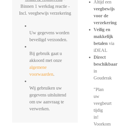
Altijd een
Binnen 1 werkdag reactie -
veegbewijs
Incl. veegbewijs verzekering
voor de
verzekering
Veilig en
Uw gegevens worden
makkelijk
beveiligd verzonden.
betalen
via
iDEAL
Bij gebruik gaat u
Direct
akkoord met onze
beschikbaar
algemene
in
voorwaarden
.
Gouderak
Wij gebruiken uw
"Plan
gegevens uitsluitend
uw
om uw aanvraag te
veegbeurt
verwerken.
tijdig
in!
Voorkom