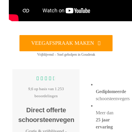
VEEGAFSPRAAK MAKEN
Vrijblijvend – Snel geholpen in Gouderak
9,6 op basis van 1.253
Gediplomeerde
beoordelingen
schoorsteenvegers
Direct offerte
Meer dan
schoorsteenvegen
25 jaar
ervaring
Gratis & vrijblijvend
-