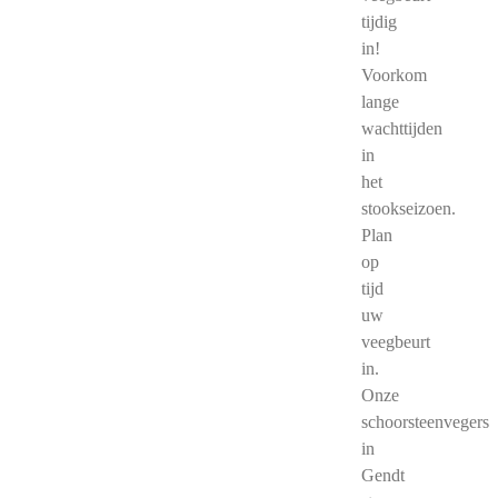
tijdig
in!
Voorkom
lange
wachttijden
in
het
stookseizoen.
Plan
op
tijd
uw
veegbeurt
in.
Onze
schoorsteenvegers
in
Gendt