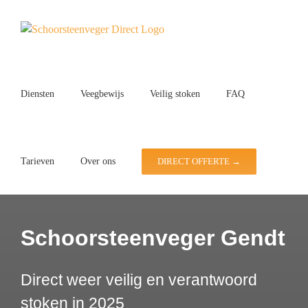
Ga
naar
inhoud
Diensten
Veegbewijs
Veilig stoken
FAQ
Tarieven
Over ons
DIRECT OFFERTE →
Schoorsteenveger Gendt
Direct weer veilig en verantwoord
stoken in 2025