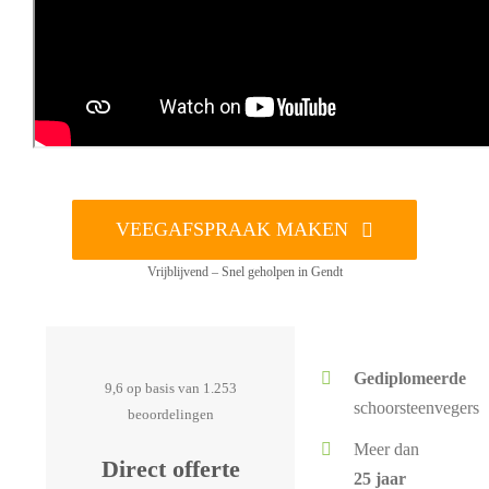
VEEGAFSPRAAK MAKEN
Vrijblijvend – Snel geholpen in Gendt
Gediplomeerde
9,6 op basis van 1.253
schoorsteenvegers
beoordelingen
Meer dan
Direct offerte
25 jaar