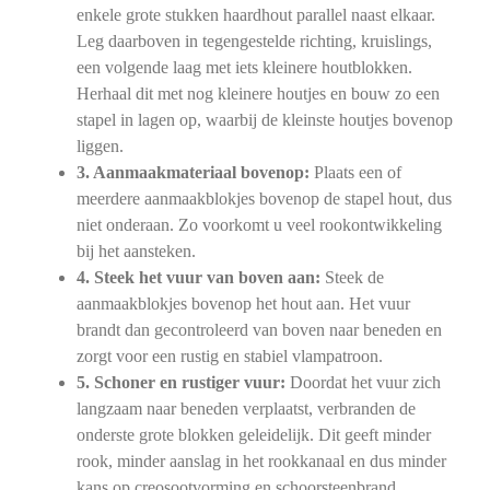
enkele grote stukken haardhout parallel naast elkaar.
Leg daarboven in tegengestelde richting, kruislings,
een volgende laag met iets kleinere houtblokken.
Herhaal dit met nog kleinere houtjes en bouw zo een
stapel in lagen op, waarbij de kleinste houtjes bovenop
liggen.
3. Aanmaakmateriaal bovenop:
Plaats een of
meerdere aanmaakblokjes bovenop de stapel hout, dus
niet onderaan. Zo voorkomt u veel rookontwikkeling
bij het aansteken.
4. Steek het vuur van boven aan:
Steek de
aanmaakblokjes bovenop het hout aan. Het vuur
brandt dan gecontroleerd van boven naar beneden en
zorgt voor een rustig en stabiel vlampatroon.
5. Schoner en rustiger vuur:
Doordat het vuur zich
langzaam naar beneden verplaatst, verbranden de
onderste grote blokken geleidelijk. Dit geeft minder
rook, minder aanslag in het rookkanaal en dus minder
kans op creosootvorming en schoorsteenbrand.