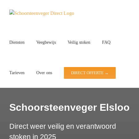
Ga
naar
inhoud
Diensten
Veegbewijs
Veilig stoken
FAQ
Tarieven
Over ons
DIRECT OFFERTE →
Schoorsteenveger Elsloo
Direct weer veilig en verantwoord
stoken in 2025