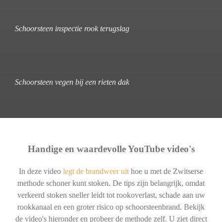
Schoorsteen inspectie rook terugslag
Schoorsteen vegen bij een rieten dak
Handige en waardevolle YouTube video's
In deze video
legt de brandweer uit
hoe u met de Zwitserse
methode schoner kunt stoken. De tips zijn belangrijk, omdat
verkeerd stoken sneller leidt tot rookoverlast, schade aan uw
rookkanaal en een groter risico op schoorsteenbrand. Bekijk
de video's hieronder en probeer de methode zelf. U ziet direct