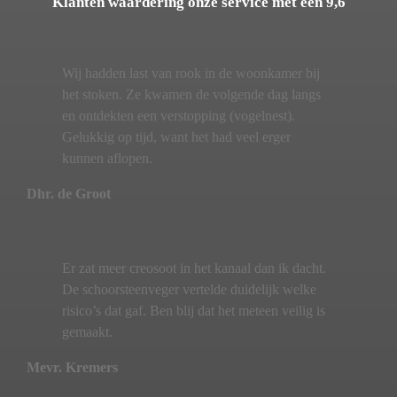
Klanten waardering onze service met een 9,6
Wij hadden last van rook in de woonkamer bij
het stoken. Ze kwamen de volgende dag langs
en ontdekten een verstopping (vogelnest).
Gelukkig op tijd, want het had veel erger
kunnen aflopen.
Dhr. de Groot
Er zat meer creosoot in het kanaal dan ik dacht.
De schoorsteenveger vertelde duidelijk welke
risico’s dat gaf. Ben blij dat het meteen veilig is
gemaakt.
Mevr. Kremers