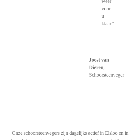
weer
voor
u
klaar."
Joost van
Dieren
,
Schoorsteenveger
Onze schoorsteenvegers zijn dagelijks actief in Elsloo en in