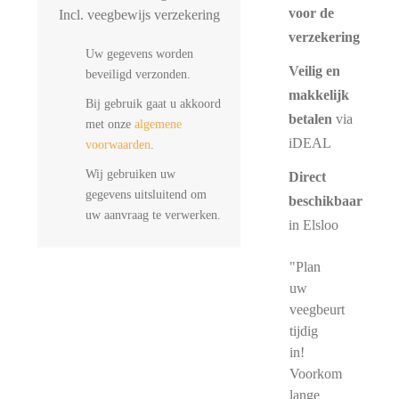
voor de
Incl. veegbewijs verzekering
verzekering
Uw gegevens worden
Veilig en
beveiligd verzonden.
makkelijk
Bij gebruik gaat u akkoord
betalen
via
met onze
algemene
iDEAL
voorwaarden
.
Wij gebruiken uw
Direct
gegevens uitsluitend om
beschikbaar
uw aanvraag te verwerken.
in Elsloo
"Plan
uw
veegbeurt
tijdig
in!
Voorkom
lange