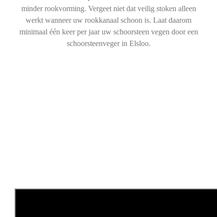
minder rookvorming. Vergeet niet dat veilig stoken alleen
werkt wanneer uw rookkanaal schoon is. Laat daarom
minimaal één keer per jaar uw schoorsteen vegen door een
schoorsteenveger in Elsloo.