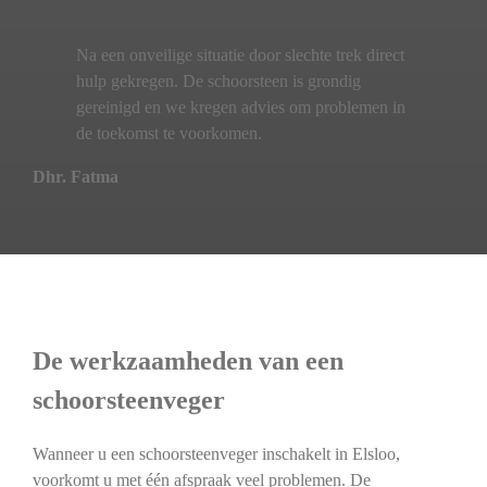
Na een onveilige situatie door slechte trek direct
hulp gekregen. De schoorsteen is grondig
gereinigd en we kregen advies om problemen in
de toekomst te voorkomen.
Dhr. Fatma
De werkzaamheden van een
schoorsteenveger
Wanneer u een schoorsteenveger inschakelt in Elsloo,
voorkomt u met één afspraak veel problemen. De