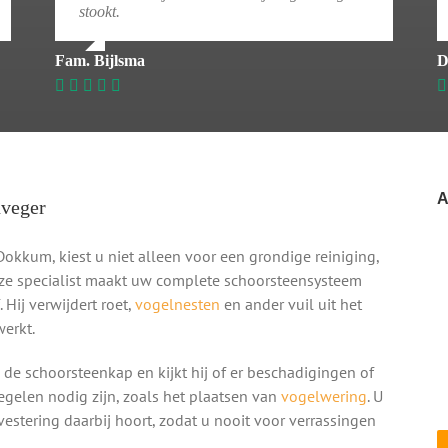
stookt.
Fam. Bijlsma
D
A
nveger
okkum, kiest u niet alleen voor een grondige reiniging,
nze specialist maakt uw complete schoorsteensysteem
Hij verwijdert roet,
vogelnesten
en ander vuil uit het
werkt.
n de schoorsteenkap en kijkt hij of er beschadigingen of
regelen nodig zijn, zoals het plaatsen van
vogelwering
. U
vestering daarbij hoort, zodat u nooit voor verrassingen