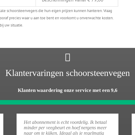
okale schoorsteenvegers die hun eigen prijzen kunnen hanteren. Vraag
u vooraf precies waar u aan toe bent en voorkomt u onverwachte kosten.
ij uw situatie.
Klantervaringen schoorsteenvegen
Klanten waardering onze service met een 9,6
Het abonnement is echt voordelig. Ik betaal
minder per veegbeurt en hoef nergens meer
naar om te kijken. Ideaal als je regelmatig