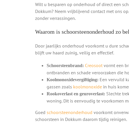
Wilt u besparen op onderhoud of direct een sc
Dokkum? Neem vrijblijvend contact met ons op. U
zonder verrassingen.
Waarom is schoorsteenonderhoud zo bel
Door jaarlijks onderhoud voorkomt u dure schad
blijft uw haard zuinig, veilig en effectief.
Creosoot
vormt een br
Schoorsteenbrand:
ontbranden en schade veroorzaken die ho
Een vervuild ka
Koolmonoxidevergiftiging:
gassen zoals
koolmonoxide
in huis komen,
Slechte tre
Rookoverlast en geuroverlast:
woning. Dit is eenvoudig te voorkomen m
Goed
schoorsteenonderhoud
voorkomt onverwac
schoorsteen in Dokkum daarom tijdig reinigen.