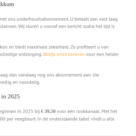
Dokkum
t met ons onderhoudsabonnement. U betaalt een vast laag
plannen. Wij sturen u vooraf een bericht zodra het tijd is
en en biedt maximale zekerheid. Zo profiteert u van
volledige ontzorging.
Bekijk onze tarieven
voor een helder
? Vraag dan vandaag nog ons abonnement aan. Uw
 veilig en voordelig.
 in 2025
eginnen in 2025 bij
voor één rookkanaal. Met het
€ 39,50
0 per veegbeurt. In de onderstaande tabel vindt u alle