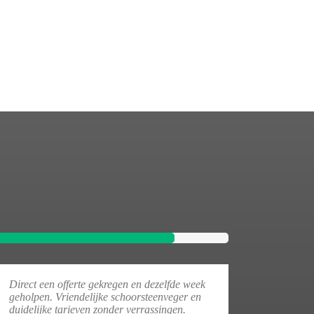
Direct een offerte gekregen en dezelfde week
geholpen. Vriendelijke schoorsteenveger en
duidelijke tarieven zonder verrassingen.