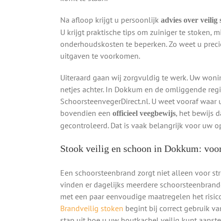
Na afloop krijgt u persoonlijk
advies over veilig
U krijgt praktische tips om zuiniger te stoken, 
onderhoudskosten te beperken. Zo weet u preci
uitgaven te voorkomen.
Uiteraard gaan wij zorgvuldig te werk. Uw wonin
netjes achter. In Dokkum en de omliggende reg
SchoorsteenvegerDirect.nl. U weet vooraf waar 
bovendien een
, het bewijs 
officieel veegbewijs
gecontroleerd. Dat is vaak belangrijk voor uw o
Stook veilig en schoon in Dokkum: vo
Een schoorsteenbrand zorgt niet alleen voor st
vinden er dagelijks meerdere schoorsteenbranden
met een paar eenvoudige maatregelen het risic
Brandveilig stoken
begint bij correct gebruik v
stap uit hoe u uw houtkachel veilig kunt aans