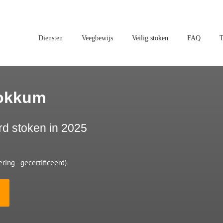
Diensten
Veegbewijs
Veilig stoken
FAQ
T
Dokkum
rd stoken in 2025
ring - gecertificeerd)