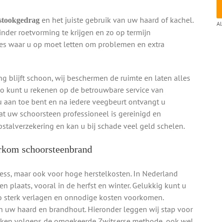
en het juiste gebruik van uw haard of kachel.
 stookgedrag
Al
minder roetvorming te krijgen en zo op termijn
es waar u op moet letten om problemen en extra
g blijft schoon, wij beschermen de ruimte en laten alles
io kunt u rekenen op de betrouwbare service van
u aan toe bent en na iedere veegbeurt ontvangt u
dat uw schoorsteen professioneel is gereinigd en
pstalverzekering en kan u bij schade veel geld schelen.
orkom schoorsteenbrand
ress, maar ook voor hoge herstelkosten. In Nederland
 plaats, vooral in de herfst en winter. Gelukkig kunt u
o sterk verlagen en onnodige kosten voorkomen.
an uw haard en brandhout. Hieronder leggen wij stap voor
teken volgens de omgekeerde Zwitserse methode, ook wel