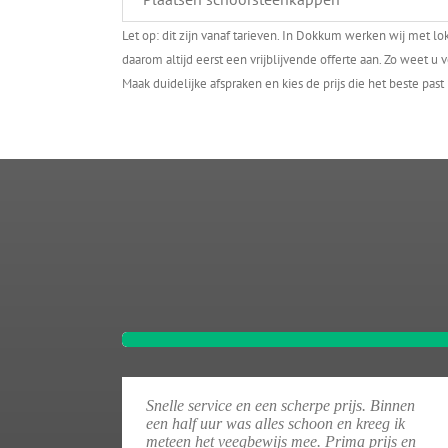
Let op: dit zijn vanaf tarieven. In Dokkum werken wij met l
daarom altijd eerst een vrijblijvende offerte aan. Zo weet 
Maak duidelijke afspraken en kies de prijs die het beste past b
Snelle service en een scherpe prijs. Binnen
een half uur was alles schoon en kreeg ik
meteen het veegbewijs mee. Prima prijs en