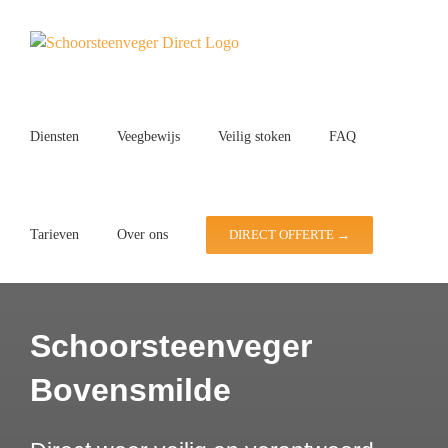
Ga
naar
inhoud
Diensten
Veegbewijs
Veilig stoken
FAQ
Tarieven
Over ons
DIRECT OFFERTE →
Schoorsteenveger
Bovensmilde