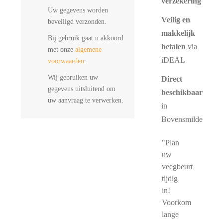
verzekering
Uw gegevens worden
Veilig en
beveiligd verzonden.
makkelijk
Bij gebruik gaat u akkoord
betalen
via
met onze
algemene
iDEAL
voorwaarden
.
Wij gebruiken uw
Direct
gegevens uitsluitend om
beschikbaar
uw aanvraag te verwerken.
in
Bovensmilde
"Plan
uw
veegbeurt
tijdig
in!
Voorkom
lange