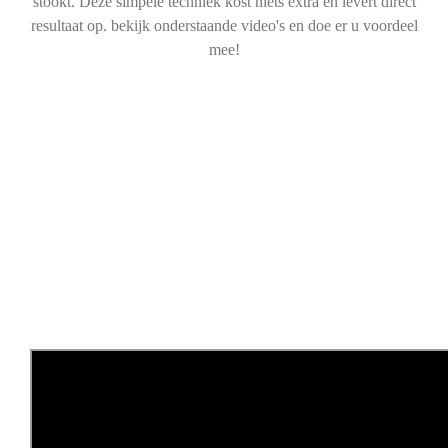
stookt. Deze simpele techniek kost niets extra en levert direct
resultaat op. bekijk onderstaande video's en doe er u voordeel
mee!