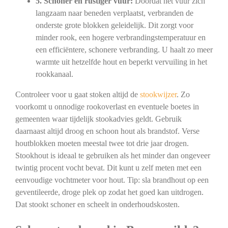
5. Schoner en rustiger vuur:
Doordat het vuur zich
langzaam naar beneden verplaatst, verbranden de
onderste grote blokken geleidelijk. Dit zorgt voor
minder rook, een hogere verbrandingstemperatuur en
een efficiëntere, schonere verbranding. U haalt zo meer
warmte uit hetzelfde hout en beperkt vervuiling in het
rookkanaal.
Controleer voor u gaat stoken altijd de
stookwijzer
. Zo
voorkomt u onnodige rookoverlast en eventuele boetes in
gemeenten waar tijdelijk stookadvies geldt. Gebruik
daarnaast altijd droog en schoon hout als brandstof. Verse
houtblokken moeten meestal twee tot drie jaar drogen.
Stookhout is ideaal te gebruiken als het minder dan ongeveer
twintig procent vocht bevat. Dit kunt u zelf meten met een
eenvoudige vochtmeter voor hout. Tip: sla brandhout op een
geventileerde, droge plek op zodat het goed kan uitdrogen.
Dat stookt schoner en scheelt in onderhoudskosten.