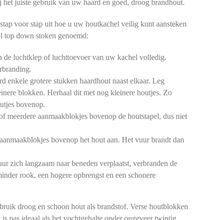
 bij het juiste gebruik van uw haard en goed, droog brandhout.
stap voor stap uit hoe u uw houtkachel veilig kunt aansteken
l top down stoken genoemd:
de luchtklep of luchttoevoer van uw kachel volledig.
rbranding.
d enkele grotere stukken haardhout naast elkaar. Leg
einere blokken. Herhaal dit met nog kleinere houtjes. Zo
outjes bovenop.
of meerdere aanmaakblokjes bovenop de houtstapel, dus niet
aanmaakblokjes bovenop het hout aan. Het vuur brandt dan
ur zich langzaam naar beneden verplaatst, verbranden de
 minder rook, een hogere opbrengst en een schonere
bruik droog en schoon hout als brandstof. Verse houtblokken
 is pas ideaal als het vochtgehalte onder ongeveer twintig