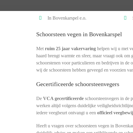
In Bovenkarspel e.o.
Schoorsteen vegen in Bovenkarspel
Met
ruim 25 jaar vakervaring
helpen wij u met ve
haard brengt warmte en sfeer, maar vraagt ook om 
schoorstenen voor particulieren en bedrijven in de
wij de schoorsteen hebben geveegd en voorzien van
Gecertificeerde schoorsteenvegers
De
VCA gecertificeerde
schoorsteenvegers in de 
werken altijd volgens duidelijke veiligheidsrichtlij
iedere veegbeurt ontvangt u een
officieel veegbewi
Heeft u vragen over schoorsteen vegen in Bovenkar
duidelijk advies en maken een vrijblijvende en sche