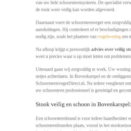
van uw hele schoorsteensysteem. De specialist verw
de rook weer veilig kan worden afgevoerd.
Daarnaast voert de schoorsteenveger een zorgvuldig
aansluitingen. Hij controleert of er beschadigingen 
nodig zijn, zoals het plaatsen van
vogelwering
om n
Na afloop krijgt u persoonlijk
advies over veilig s
weet u precies waar u op moet letten om problemen
Uiteraard gaan wij zorgvuldig te werk. Uw woning b
netjes achterlaten. In Bovenkarspel en de omliggen
SchoorsteenvegerDirect.nl. Na iedere veegbeurt o
uw schoorsteen professioneel is gereinigd en gecon
Stook veilig en schoon in Bovenkarspe
Een schoorsteenbrand is voor iedere haardbezitter 
schoorsteenbranden plaats, vooral in het stookseizo