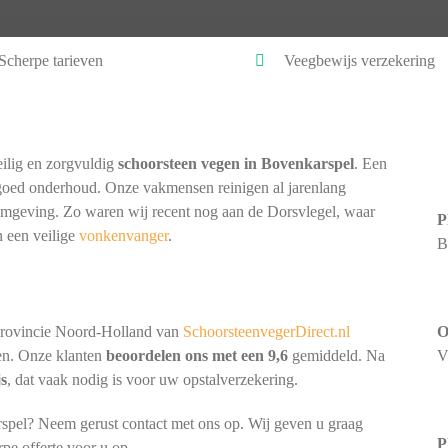
Scherpe tarieven
Veegbewijs verzekering
ilig en zorgvuldig
schoorsteen vegen in Bovenkarspel
. Een
goed onderhoud. Onze vakmensen reinigen al jarenlang
 omgeving. Zo waren wij recent nog aan de Dorsvlegel, waar
P
 een veilige
vonkenvanger
.
B
provincie Noord-Holland van
SchoorsteenvegerDirect.nl
O
nen. Onze klanten
beoordelen ons met een 9,6
gemiddeld. Na
V
js
, dat vaak nodig is voor uw opstalverzekering.
spel? Neem gerust contact met ons op. Wij geven u graag
P
rpe offerte voor u op.