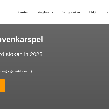
Diensten
Veegbewijs
Veilig stoken
FAQ
Ta
ovenkarspel
rd stoken in 2025
ing - gecertificeerd)