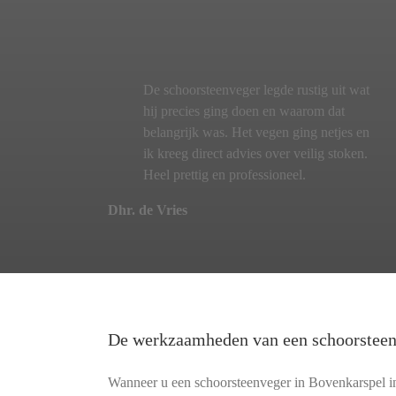
De schoorsteenveger legde rustig uit wat
hij precies ging doen en waarom dat
belangrijk was. Het vegen ging netjes en
ik kreeg direct advies over veilig stoken.
Heel prettig en professioneel.
Dhr. de Vries
De werkzaamheden van een schoorstee
Wanneer u een schoorsteenveger in Bovenkarspel ins