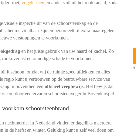
ijdert roet,
vogelnesten
en ander vuil uit het rookkanaal, zodat
e visuele inspectie uit van de schoorsteenkap en de
of scheuren zichtbaar zijn en beoordeelt of extra maatregelen
ieuwe verstoppingen te voorkomen.
tookgedrag
en het juiste gebruik van uw haard of kachel. Zo
, rookoverlast en onnodige schade te voorkomen.
Al
lijft schoon, omdat wij de ruimte goed afdekken en alles
de regio kunt u vertrouwen op de betrouwbare service van
ntvangt u bovendien een
officieel veegbewijs.
Het bewijs dat
troleerd door een ervaren schoorsteenveger in Bovenkarspel.
l: voorkom schoorsteenbrand
een nachtmerrie. In Nederland vinden er dagelijks meerdere
en in de herfst en winter. Gelukkig kunt u zelf veel doen om