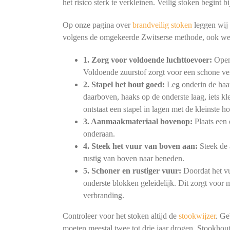
het risico sterk te verkleinen. Veilig stoken begint
Op onze pagina over
brandveilig stoken
leggen wij 
volgens de omgekeerde Zwitserse methode, ook we
1. Zorg voor voldoende luchttoevoer:
Open 
Voldoende zuurstof zorgt voor een schone ve
2. Stapel het hout goed:
Leg onderin de haar
daarboven, haaks op de onderste laag, iets kl
ontstaat een stapel in lagen met de kleinste h
3. Aanmaakmateriaal bovenop:
Plaats een 
onderaan.
4. Steek het vuur van boven aan:
Steek de 
rustig van boven naar beneden.
5. Schoner en rustiger vuur:
Doordat het vu
onderste blokken geleidelijk. Dit zorgt voor
verbranding.
Controleer voor het stoken altijd de
stookwijzer
. Ge
moeten meestal twee tot drie jaar drogen. Stookhout