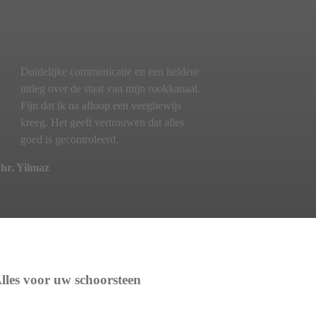
Duidelijke communicatie en een heldere
uitleg over de staat van mijn rookkanaal.
Fijn dat ik na afloop een veegbewijs
kreeg. Het geeft vertrouwen dat alles
goed is gecontroleerd.
hr. Yilmaz
lles voor uw schoorsteen