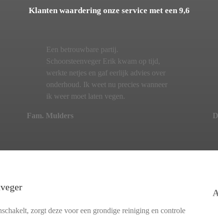
Klanten waardering onze service met een 9,6
Een betrouwbare partij.
Schoorsteenveger Erik kwam op tijd,
werkte netjes en gaf eerlijk advies over
onderhoud. Ik weet nu precies wanneer
ik weer moet laten vegen.
Fam. Mulders
D
nveger
A
chakelt, zorgt deze voor een grondige reiniging en controle