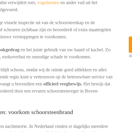
ist verwijdert roet,
vogelnesten
en ander vuil uit het
afgevoerd.
e visuele inspectie uit van de schoorsteenkap en de
of scheuren zichtbaar zijn en beoordeelt of extra maatregelen
ieuwe verstoppingen te voorkomen.
tookgedrag
en het juiste gebruik van uw haard of kachel. Zo
, rookoverlast en onnodige schade te voorkomen.
Al
lijft schoon, omdat wij de ruimte goed afdekken en alles
ende regio kunt u vertrouwen op de betrouwbare service van
ntvangt u bovendien een
officieel veegbewijs.
Het bewijs dat
troleerd door een ervaren schoorsteenveger in Boven-
wen: voorkom schoorsteenbrand
een nachtmerrie. In Nederland vinden er dagelijks meerdere