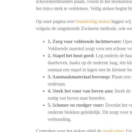
schoorsteenbranden plaats, vooral in het stookseizo
het risico sterk te verkleinen. Veilig stoken begint
Op onze pagina over
brandveilig stoken
leggen wij 
volgens de omgekeerde Zwitserse methode, ook we
1. Zorg voor voldoende luchttoevoer:
Open 
Voldoende zuurstof zorgt voor een schone ve
2. Stapel het hout goed:
Leg onderin de haar
daarboven, haaks op de onderste laag, iets kl
ontstaat een stapel in lagen met de kleinste h
3. Aanmaakmateriaal bovenop:
Plaats een 
onderaan.
4. Steek het vuur van boven aan:
Steek de 
rustig van boven naar beneden.
5. Schoner en rustiger vuur:
Doordat het vu
onderste blokken geleidelijk. Dit zorgt voor
verbranding.
Controleer voor het stoken altijd de
stookwijzer
. Ge