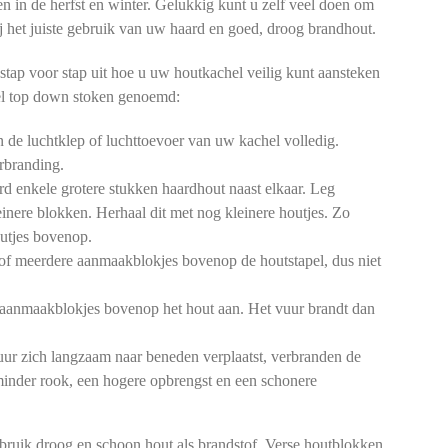
en in de herfst en winter. Gelukkig kunt u zelf veel doen om
 bij het juiste gebruik van uw haard en goed, droog brandhout.
stap voor stap uit hoe u uw houtkachel veilig kunt aansteken
l top down stoken genoemd:
de luchtklep of luchttoevoer van uw kachel volledig.
rbranding.
d enkele grotere stukken haardhout naast elkaar. Leg
einere blokken. Herhaal dit met nog kleinere houtjes. Zo
outjes bovenop.
of meerdere aanmaakblokjes bovenop de houtstapel, dus niet
aanmaakblokjes bovenop het hout aan. Het vuur brandt dan
ur zich langzaam naar beneden verplaatst, verbranden de
 minder rook, een hogere opbrengst en een schonere
bruik droog en schoon hout als brandstof. Verse houtblokken