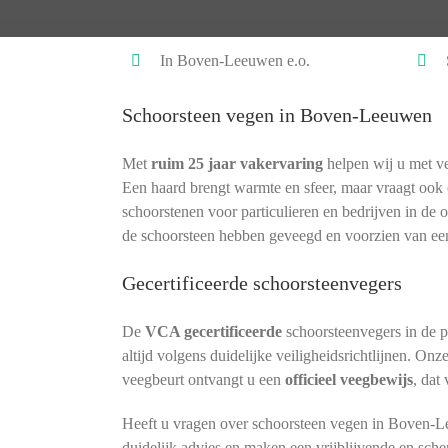
In Boven-Leeuwen e.o.
Schoorsteen vegen in Boven-Leeuwen
Met
ruim 25 jaar vakervaring
helpen wij u met ve
Een haard brengt warmte en sfeer, maar vraagt oo
schoorstenen voor particulieren en bedrijven in de 
de schoorsteen hebben geveegd en voorzien van ee
Gecertificeerde schoorsteenvegers
De
VCA gecertificeerde
schoorsteenvegers in de 
altijd volgens duidelijke veiligheidsrichtlijnen. Onz
veegbeurt ontvangt u een
officieel veegbewijs
, dat
Heeft u vragen over schoorsteen vegen in Boven-L
duidelijk advies en maken een vrijblijvende en sche