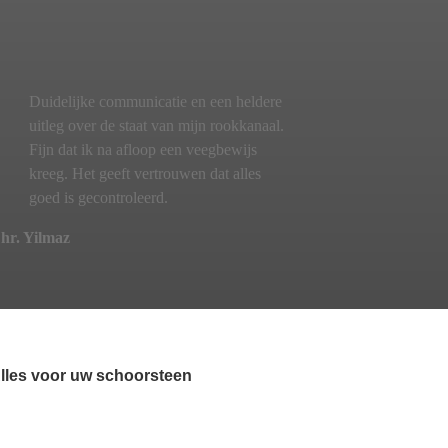
Duidelijke communicatie en een heldere
uitleg over de staat van mijn rookkanaal.
Fijn dat ik na afloop een veegbewijs
kreeg. Het geeft vertrouwen dat alles
goed is gecontroleerd.
hr. Yilmaz
lles voor uw schoorsteen