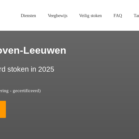
Diensten
Veegbewijs
Veilig stoken
FAQ
Ta
oven-Leeuwen
rd stoken in 2025
ing - gecertificeerd)