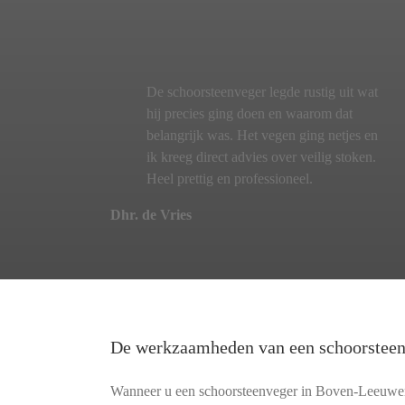
De schoorsteenveger legde rustig uit wat
hij precies ging doen en waarom dat
belangrijk was. Het vegen ging netjes en
ik kreeg direct advies over veilig stoken.
Heel prettig en professioneel.
Dhr. de Vries
De werkzaamheden van een schoorstee
Wanneer u een schoorsteenveger in Boven-Leeuwen i