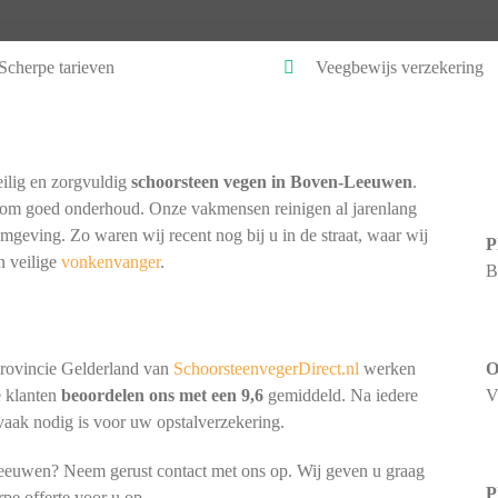
Scherpe tarieven
Veegbewijs verzekering
ilig en zorgvuldig
schoorsteen vegen in Boven-Leeuwen
.
k om goed onderhoud. Onze vakmensen reinigen al jarenlang
omgeving. Zo waren wij recent nog bij u in de straat, waar wij
P
n veilige
vonkenvanger
.
B
provincie Gelderland van
SchoorsteenvegerDirect.nl
werken
O
e klanten
beoordelen ons met een 9,6
gemiddeld. Na iedere
V
 vaak nodig is voor uw opstalverzekering.
eeuwen? Neem gerust contact met ons op. Wij geven u graag
P
rpe offerte voor u op.