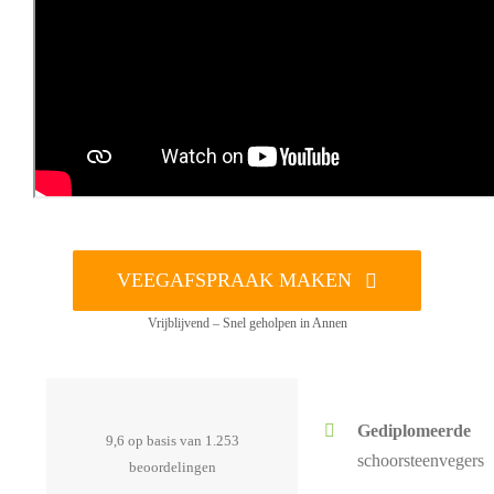
VEEGAFSPRAAK MAKEN
Vrijblijvend – Snel geholpen in Annen
Gediplomeerde
9,6 op basis van 1.253
schoorsteenvegers
beoordelingen