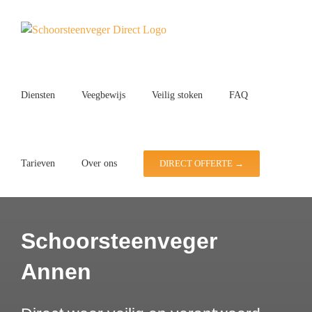
Ga
naar
inhoud
Diensten
Veegbewijs
Veilig stoken
FAQ
Tarieven
Over ons
DIRECT OFFERTE →
Schoorsteenveger
Annen