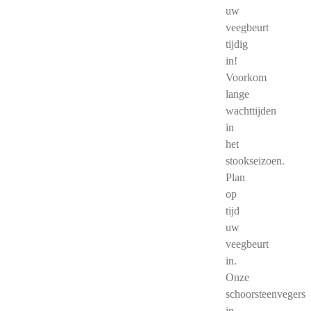
uw
veegbeurt
tijdig
in!
Voorkom
lange
wachttijden
in
het
stookseizoen.
Plan
op
tijd
uw
veegbeurt
in.
Onze
schoorsteenvegers
in