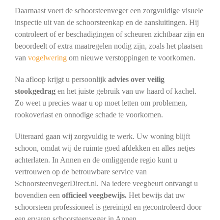
Daarnaast voert de schoorsteenveger een zorgvuldige visuele
inspectie uit van de schoorsteenkap en de aansluitingen. Hij
controleert of er beschadigingen of scheuren zichtbaar zijn en
beoordeelt of extra maatregelen nodig zijn, zoals het plaatsen
van
vogelwering
om nieuwe verstoppingen te voorkomen.
Na afloop krijgt u persoonlijk
advies over veilig
stookgedrag
en het juiste gebruik van uw haard of kachel.
Zo weet u precies waar u op moet letten om problemen,
rookoverlast en onnodige schade te voorkomen.
Uiteraard gaan wij zorgvuldig te werk. Uw woning blijft
schoon, omdat wij de ruimte goed afdekken en alles netjes
achterlaten. In Annen en de omliggende regio kunt u
vertrouwen op de betrouwbare service van
SchoorsteenvegerDirect.nl. Na iedere veegbeurt ontvangt u
bovendien een
officieel veegbewijs.
Het bewijs dat uw
schoorsteen professioneel is gereinigd en gecontroleerd door
een ervaren schoorsteenveger in Annen.