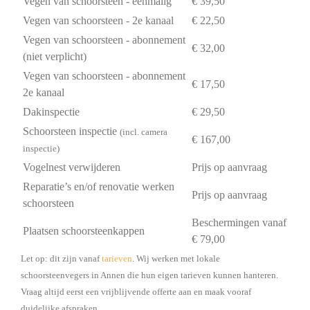
Vegen van schoorsteen - eenmalig
€ 39,50
Vegen van schoorsteen - 2e kanaal
€ 22,50
Vegen van schoorsteen - abonnement
€ 32,00
(niet verplicht)
Vegen van schoorsteen - abonnement
€ 17,50
2e kanaal
Dakinspectie
€ 29,50
Schoorsteen inspectie
(incl. camera
€ 167,00
inspectie)
Vogelnest verwijderen
Prijs op aanvraag
Reparatie’s en/of renovatie werken
Prijs op aanvraag
schoorsteen
Beschermingen vanaf
Plaatsen schoorsteenkappen
€ 79,00
Let op: dit zijn vanaf
tarieven
. Wij werken met lokale
schoorsteenvegers in Annen die hun eigen tarieven kunnen hanteren.
Vraag altijd eerst een vrijblijvende offerte aan en maak vooraf
duidelijke afspraken.