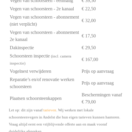
Vegen van schoorsteen - eenmalig
€ 39,50
Vegen van schoorsteen - 2e kanaal
€ 22,50
Vegen van schoorsteen - abonnement
€ 32,00
(niet verplicht)
Vegen van schoorsteen - abonnement
€ 17,50
2e kanaal
Dakinspectie
€ 29,50
Schoorsteen inspectie
(incl. camera
€ 167,00
inspectie)
Vogelnest verwijderen
Prijs op aanvraag
Reparatie’s en/of renovatie werken
Prijs op aanvraag
schoorsteen
Beschermingen vanaf
Plaatsen schoorsteenkappen
€ 79,00
Let op: dit zijn vanaf
tarieven
. Wij werken met lokale
schoorsteenvegers in Andelst die hun eigen tarieven kunnen hanteren.
Vraag altijd eerst een vrijblijvende offerte aan en maak vooraf
duidelijke afspraken.