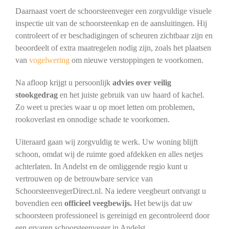
Daarnaast voert de schoorsteenveger een zorgvuldige visuele
inspectie uit van de schoorsteenkap en de aansluitingen. Hij
controleert of er beschadigingen of scheuren zichtbaar zijn en
beoordeelt of extra maatregelen nodig zijn, zoals het plaatsen
van
vogelwering
om nieuwe verstoppingen te voorkomen.
Na afloop krijgt u persoonlijk
advies over veilig
stookgedrag
en het juiste gebruik van uw haard of kachel.
Zo weet u precies waar u op moet letten om problemen,
rookoverlast en onnodige schade te voorkomen.
Uiteraard gaan wij zorgvuldig te werk. Uw woning blijft
schoon, omdat wij de ruimte goed afdekken en alles netjes
achterlaten. In Andelst en de omliggende regio kunt u
vertrouwen op de betrouwbare service van
SchoorsteenvegerDirect.nl. Na iedere veegbeurt ontvangt u
bovendien een
officieel veegbewijs.
Het bewijs dat uw
schoorsteen professioneel is gereinigd en gecontroleerd door
een ervaren schoorsteenveger in Andelst.