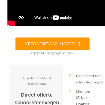
VEEGAFSPRAAK MAKEN
Vrijblijvend – Snel geholpen in Andelst
Gediplomeerde
9,6 op basis van 1.253
schoorsteenvegers
beoordelingen
Meer dan
Direct offerte
25 jaar
schoorsteenvegen
ervaring