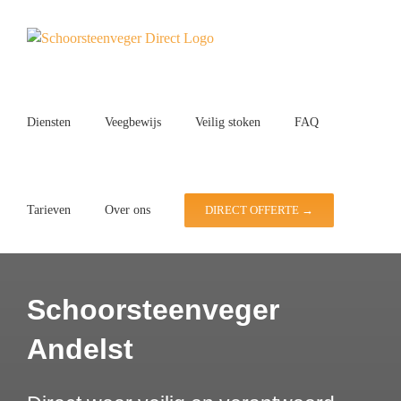
Ga
naar
inhoud
Diensten
Veegbewijs
Veilig stoken
FAQ
Tarieven
Over ons
DIRECT OFFERTE →
Schoorsteenveger
Andelst