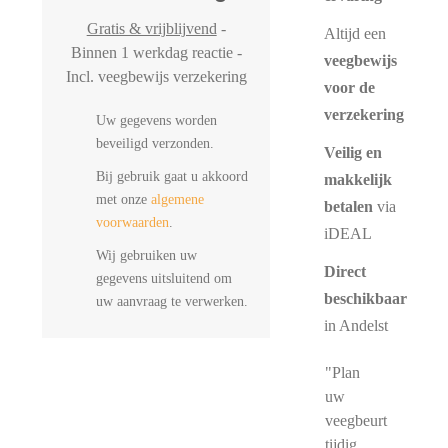
Gratis & vrijblijvend
-
Altijd een
Binnen 1 werkdag reactie -
veegbewijs
Incl. veegbewijs verzekering
voor de
verzekering
Uw gegevens worden
beveiligd verzonden.
Veilig en
Bij gebruik gaat u akkoord
makkelijk
met onze
algemene
betalen
via
voorwaarden
.
iDEAL
Wij gebruiken uw
Direct
gegevens uitsluitend om
beschikbaar
uw aanvraag te verwerken.
in Andelst
"Plan
uw
veegbeurt
tijdig